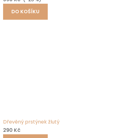
DO KOŠÍKU
Dřevěný prstýnek žlutý
290 Kč