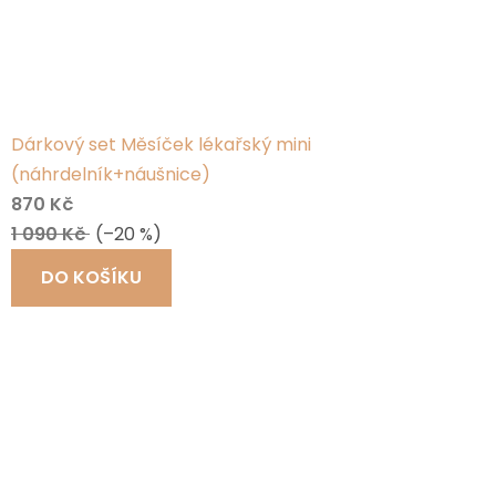
Dárkový set Měsíček lékařský mini
(náhrdelník+náušnice)
870 Kč
1 090 Kč
(–20 %)
DO KOŠÍKU