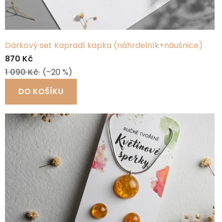
Dárkový set Kapradí kapka (náhrdelník+náušnice)
870 Kč
1 090 Kč
(–20 %)
DO KOŠÍKU