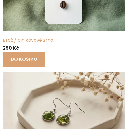
N
Í
D
E
Brož / pin kávové zrno
K
250 Kč
O
DO KOŠÍKU
R
A
C
E