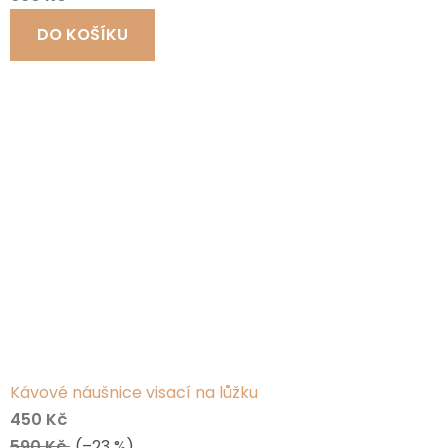
DO KOŠÍKU
Kávové náušnice visací na lůžku
450 Kč
590 Kč
(–23 %)