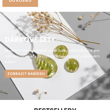
DO KOŠÍKU
DÁRKOVÉ SETY
Abychom Vám usnadnili výběr dárku, připravili jsme pro
Vás vyladěné sety za zvýhodněnou cenu a v dárkovém
balení.
ZOBRAZIT NABÍDKU