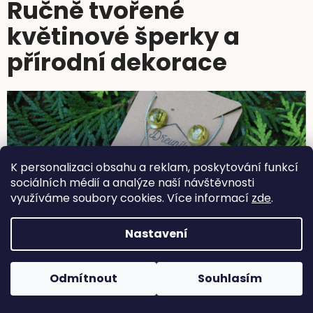
Ručně tvořené
květinové šperky a
přírodní dekorace
K personalizaci obsahu a reklam, poskytování funkcí
sociálních médií a analýze naší návštěvnosti
využíváme soubory cookies. Více informací
zde
.
Nastavení
6 let
pro Vás tvoříme
Odmítnout
Souhlasím
6000+
vyrobených šperků