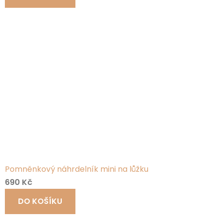
Pomněnkový náhrdelník mini na lůžku
690 Kč
DO KOŠÍKU