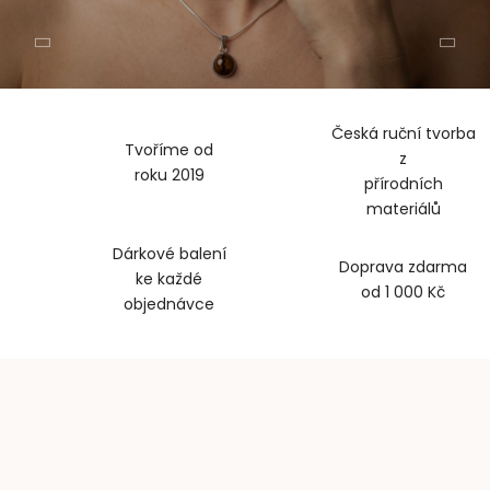
N
Předchozí
Nás
É
K
Česká ruční tvorba
V
Tvoříme od
z
roku 2019
Ě
přírodních
materiálů
T
Dárkové balení
I
Doprava zdarma
ke každé
od 1 000 Kč
N
objednávce
O
V
É
Š