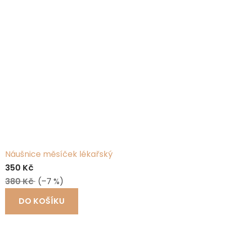
Náušnice měsíček lékařský
350 Kč
380 Kč
(–7 %)
DO KOŠÍKU