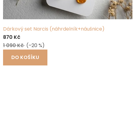
Dárkový set Narcis (náhrdelník+náušnice)
870 Kč
1 090 Kč
(–20 %)
DO KOŠÍKU