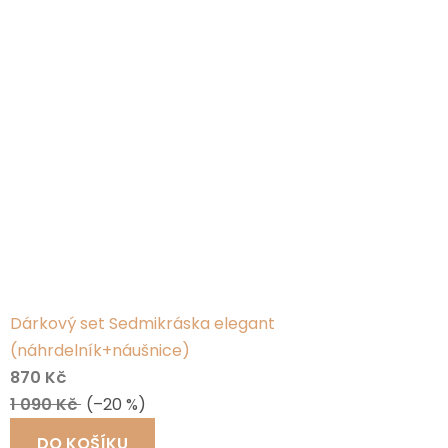
Dárkový set Sedmikráska elegant
(náhrdelník+náušnice)
870 Kč
1 090 Kč
(–20 %)
DO KOŠÍKU