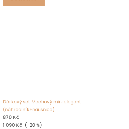
Dárkový set Mechový mini elegant
(náhrdelník+náušnice)
870 Kč
1 090 Kč
(–20 %)