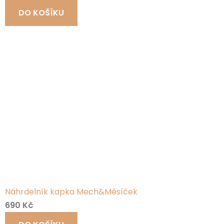
DO KOŠÍKU
Náhrdelník kapka Mech&Měsíček
690 Kč