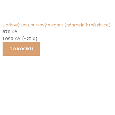
Dárkový set Bouřkový elegant (náhrdelník+náušnice)
870 Kč
1 090 Kč
(–20 %)
DO KOŠÍKU