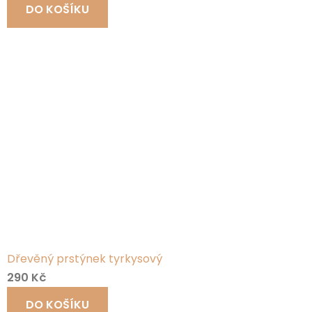
DO KOŠÍKU
Dřevěný prstýnek tyrkysový
290 Kč
DO KOŠÍKU