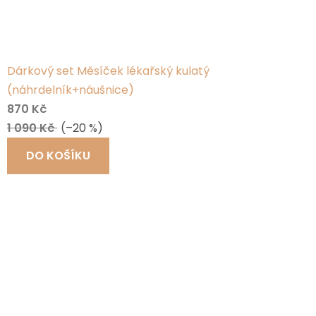
Dárkový set Měsíček lékařský kulatý
(náhrdelník+náušnice)
870 Kč
1 090 Kč
(–20 %)
DO KOŠÍKU