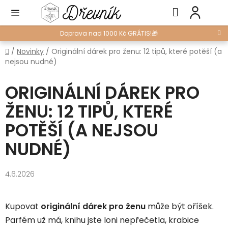
Přejít
Hledat
NÁ
na
KO
obsah
Doprava nad 1000 Kč GRÁTIS!🎁
Domů
/
Novinky
/
Originální dárek pro ženu: 12 tipů, které potěší (a
nejsou nudné)
ORIGINÁLNÍ DÁREK PRO
ŽENU: 12 TIPŮ, KTERÉ
POTĚŠÍ (A NEJSOU
NUDNÉ)
4.6.2026
Kupovat
originální dárek pro ženu
může být oříšek.
Parfém už má, knihu jste loni nepřečetla, krabice