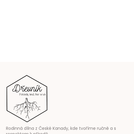
Z
á
p
a
t
í
Rodinná dílna z České Kanady, kde tvoříme ručně a s
respektem k přírodě.