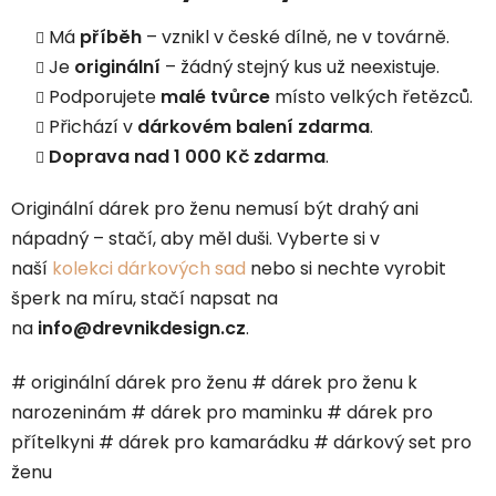
Má
příběh
– vznikl v české dílně, ne v továrně.
Je
originální
– žádný stejný kus už neexistuje.
Podporujete
malé tvůrce
místo velkých řetězců.
Přichází v
dárkovém balení zdarma
.
Doprava nad 1 000 Kč zdarma
.
Originální dárek pro ženu nemusí být drahý ani
nápadný – stačí, aby měl duši. Vyberte si v
naší
kolekci dárkových sad
nebo si nechte vyrobit
šperk na míru, stačí napsat na
na
info@drevnikdesign.cz
.
# originální dárek pro ženu # dárek pro ženu k
narozeninám # dárek pro maminku # dárek pro
přítelkyni # dárek pro kamarádku # dárkový set pro
ženu