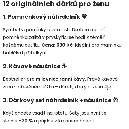
12 originálních dárků pro ženu
1. Pomněnkový náhrdelník 💙
Symbol vzpomínky a věrnosti. Drobná modrá
pomněnka zalitá v pryskyřici se hodí k téměř
každému outfitu.
Cena: 690 Kč.
Ideální pro maminku,
babičku i přítelkyni.
2. Kávové náušnice ☕
Bestseller pro
milovnice ranní kávy
. Pravá kávová
zrna v dřevěném lůžku – dárek, který rozesměje.
3. Dárkový set náhrdelník + náušnice 🎁
Když chcete vsadit na jistotu. Sety jsou nyní se
slevou
–20 %
a přijdou v krásném balení.