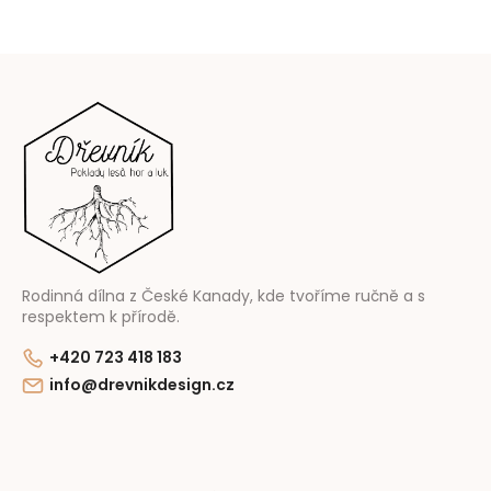
Z
á
p
a
t
í
Rodinná dílna z České Kanady, kde tvoříme ručně a s
respektem k přírodě.
+420 723 418 183
info@drevnikdesign.cz