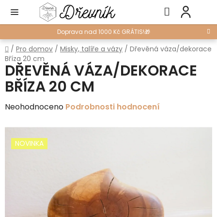
Přejít
Hledat
NÁ
na
KO
obsah
Doprava nad 1000 Kč GRÁTIS!🎁
Domů
/
Pro domov
/
Misky, talíře a vázy
/
Dřevěná váza/dekorace
Bříza 20 cm
DŘEVĚNÁ VÁZA/DEKORACE
BŘÍZA 20 CM
Průměrné
Neohodnoceno
Podrobnosti hodnocení
hodnocení
produktu
NOVINKA
je
0,0
z
5
hvězdiček.