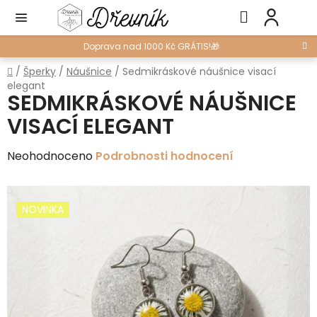
Přejít
Hledat
NÁ
na
KO
obsah
Doprava nad 1000 Kč GRÁTIS!🎁
Domů
/
Šperky
/
Náušnice
/
Sedmikráskové náušnice visací
elegant
SEDMIKRÁSKOVÉ NÁUŠNICE
VISACÍ ELEGANT
Průměrné
Neohodnoceno
Podrobnosti hodnocení
hodnocení
produktu
NOVINKA
je
0,0
z
5
hvězdiček.