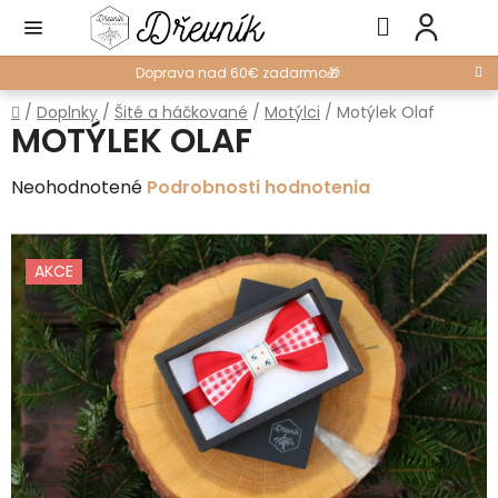
Prejsť
Hľadať
NÁ
na
KO
obsah
Doprava nad 60€ zadarmo🎁
Domov
/
Doplnky
/
Šité a háčkované
/
Motýlci
/
Motýlek Olaf
MOTÝLEK OLAF
Priemerné
Neohodnotené
Podrobnosti hodnotenia
hodnotenie
produktu
AKCE
je
0,0
z
5
hviezdičiek.