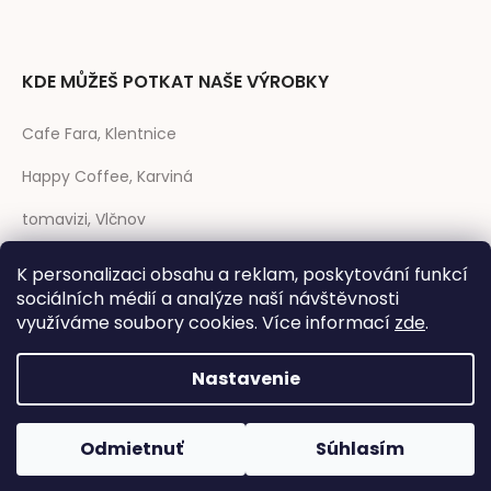
KDE MŮŽEŠ POTKAT NAŠE VÝROBKY
Cafe Fara, Klentnice
Happy Coffee, Karviná
tomavizi, Vlčnov
prase CAFÉ, Strakonice
K personalizaci obsahu a reklam, poskytování funkcí
sociálních médií a analýze naší návštěvnosti
Rozmarýna, Telč
využíváme soubory cookies. Více informací
zde
.
Nastavenie
Vytvoril Shoptet
|
Anque Media
Odmietnuť
Súhlasím
Copyright 2026
Dřevník design
. Všetky práva vyhradené.
Upraviť
nastavenie cookies