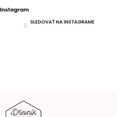
Instagram
SLEDOVAŤ NA INSTAGRAME
Z
á
p
ä