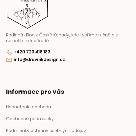
t
i
e
Rodinná dílna z České Kanady, kde tvoříme ručně a s
respektem k přírodě.
+420 723 418 183
info@drevnikdesign.cz
Informace pro vás
Hodnotenie obchodu
Obchodné podmienky
Podmienky ochrany osobných údajov