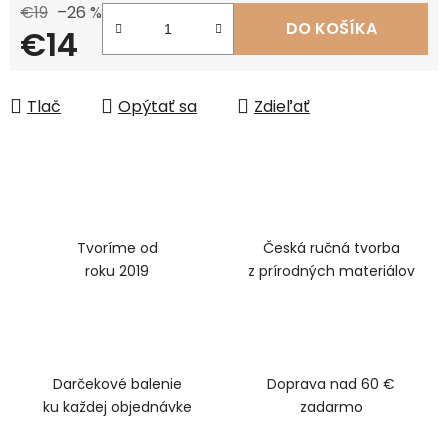
€19
–26 %
DO KOŠÍKA
€14
Jednotková cena:
Tlač
Opýtať sa
Zdieľať
Tvoríme od
Česká ručná tvorba
roku 2019
z prírodných materiálov
Darčekové balenie
Doprava nad 60 €
ku každej objednávke
zadarmo