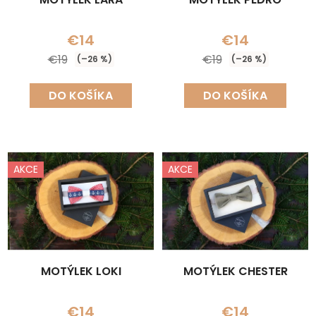
€14
€14
€19
€19
(–26 %)
(–26 %)
DO KOŠÍKA
DO KOŠÍKA
AKCE
AKCE
MOTÝLEK LOKI
MOTÝLEK CHESTER
€14
€14