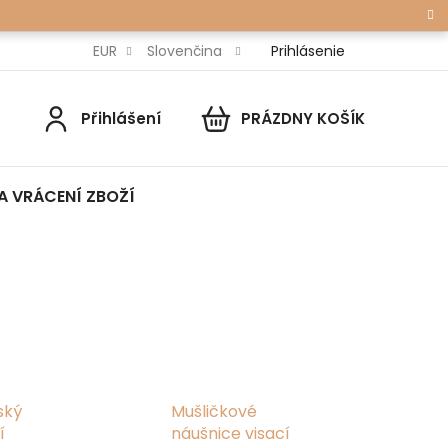
Prihlásenie
EUR
Slovenčina
Přihlášení
PRÁZDNY KOŠÍK
NÁKUPNÝ
KOŠÍK
A VRÁCENÍ ZBOŽÍ
ský
Mušličkové
í
náušnice visací