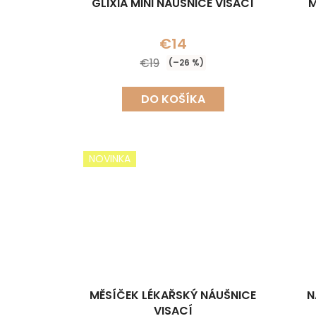
GLIXIA MINI NÁUŠNICE VISACÍ
M
u
k
€14
t
o
€19
(–26 %)
v
DO KOŠÍKA
NOVINKA
MĚSÍČEK LÉKAŘSKÝ NÁUŠNICE
N
VISACÍ