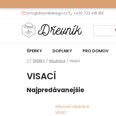
Prejsť
na
info@drevnikdesign.cz
+420 723 418 183
obsah
ŠPERKY
DOPLNKY
PRO DOMOV
Domov
/
ŠPERKY
/
Náušnice
/
Visací
VISACÍ
Najpredávanejšie
Kávové náušnice
visací