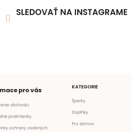
v
ý
SLEDOVAŤ NA INSTAGRAME
p
i
s
u
KATEGORIE
rmace pro vás
Šperky
enie obchodu
Doplňky
dné podmienky
Pro domov
nky ochrany osobných