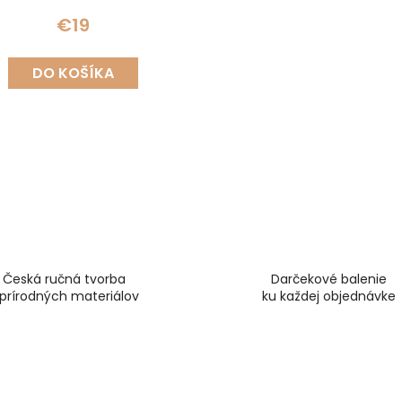
€19
DO KOŠÍKA
O
v
l
á
d
a
c
i
Česká ručná tvorba
Darčekové balenie
e
 prírodných materiálov
ku každej objednávke
p
r
v
k
y