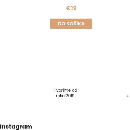
€19
DO KOŠÍKA
Tvoríme od
roku 2019
z
Z
Instagram