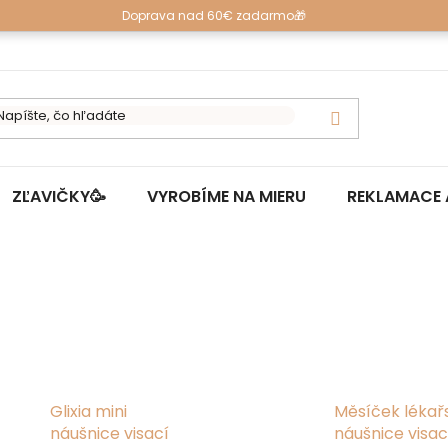
Doprava nad 60€ zadarmo🎁
ZĽAVIČKY🥳
VYROBÍME NA MIERU
REKLAMACE 
Glixia mini
Měsíček lékař
náušnice visací
náušnice visac