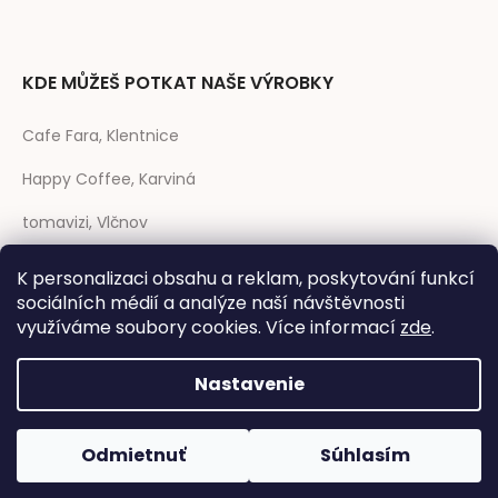
KDE MŮŽEŠ POTKAT NAŠE VÝROBKY
Cafe Fara, Klentnice
Happy Coffee, Karviná
tomavizi, Vlčnov
prase CAFÉ, Strakonice
K personalizaci obsahu a reklam, poskytování funkcí
sociálních médií a analýze naší návštěvnosti
Rozmarýna, Telč
využíváme soubory cookies. Více informací
zde
.
Nastavenie
Vytvoril Shoptet
|
Anque Media
Odmietnuť
Súhlasím
Copyright 2026
Dřevník design
. Všetky práva vyhradené.
Upraviť
nastavenie cookies