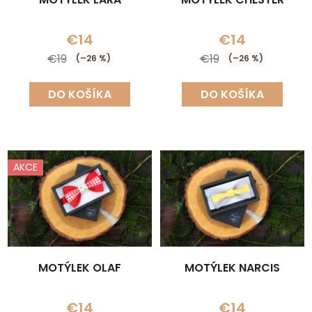
€14
€14
€19
€19
(–26 %)
(–26 %)
DO KOŠÍKA
DO KOŠÍKA
AKCE
MOTÝLEK OLAF
MOTÝLEK NARCIS
€14
€14