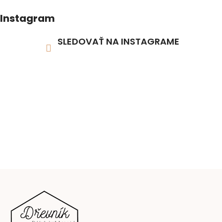
Instagram
SLEDOVAŤ NA INSTAGRAME
Z
á
p
ä