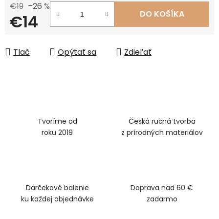
€19
–26 %
DO KOŠÍKA
€14
Jednotková cena:
Tlač
Opýtať sa
Zdieľať
Tvoríme od
Česká ručná tvorba
roku 2019
z prírodných materiálov
Darčekové balenie
Doprava nad 60 €
ku každej objednávke
zadarmo