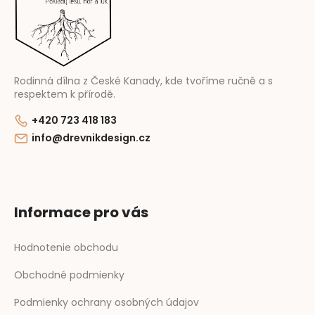
t
i
e
Rodinná dílna z České Kanady, kde tvoříme ručně a s
respektem k přírodě.
+420 723 418 183
info@drevnikdesign.cz
Informace pro vás
Hodnotenie obchodu
Obchodné podmienky
Podmienky ochrany osobných údajov