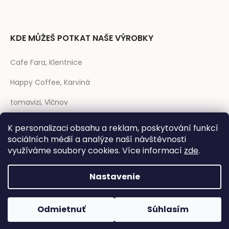
KDE MŮŽEŠ POTKAT NAŠE VÝROBKY
Cafe Fara, Klentnice
Happy Coffee, Karviná
tomavizi, Vlčnov
prase CAFÉ, Strakonice
K personalizaci obsahu a reklam, poskytování funkcí
sociálních médií a analýze naší návštěvnosti
Rozmarýna, Telč
využíváme soubory cookies. Více informací
zde
.
Nastavenie
Vytvoril Shoptet
|
Anque Media
Odmietnuť
Súhlasím
Copyright 2026
Dřevník design
. Všetky práva vyhradené.
Upraviť
nastavenie cookies