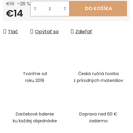
€19
–26 %
DO KOŠÍKA
€14
Jednotková cena:
Tlač
Opýtať sa
Zdieľať
Tvoríme od
Česká ručná tvorba
roku 2019
z prírodných materiálov
Darčekové balenie
Doprava nad 60 €
ku každej objednávke
zadarmo