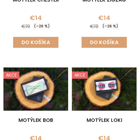
€14
€14
€19
€19
(–26 %)
(–26 %)
DO KOŠÍKA
DO KOŠÍKA
AKCE
AKCE
MOTÝLEK BOB
MOTÝLEK LOKI
€14
€14