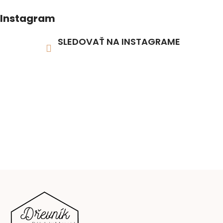
Instagram
SLEDOVAŤ NA INSTAGRAME
Z
á
p
ä