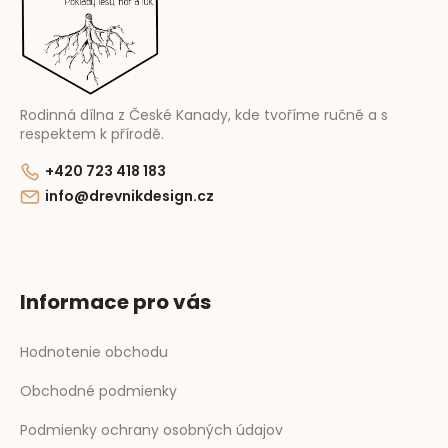
t
i
e
Rodinná dílna z České Kanady, kde tvoříme ručně a s
respektem k přírodě.
+420 723 418 183
info@drevnikdesign.cz
Informace pro vás
Hodnotenie obchodu
Obchodné podmienky
Podmienky ochrany osobných údajov