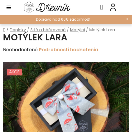
Prejsť
Hľadať
NÁ
na
KO
obsah
Doprava nad 60€ zadarmo🎁
Domov
/
Doplnky
/
Šité a háčkované
/
Motýlci
/
Motýlek Lara
MOTÝLEK LARA
Priemerné
Neohodnotené
Podrobnosti hodnotenia
hodnotenie
produktu
AKCE
je
0,0
z
5
hviezdičiek.