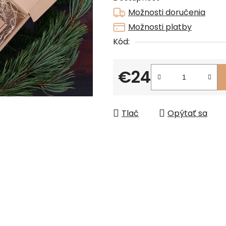
z
Možnosti doručenia
5
Možnosti platby
hviezdičiek.
Kód:
€24
Jednotková cena:
Tlač
Opýtať sa