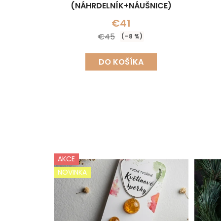
(NÁHRDELNÍK+NÁUŠNICE)
€41
€45
(–8 %)
DO KOŠÍKA
AKCE
NOVINKA