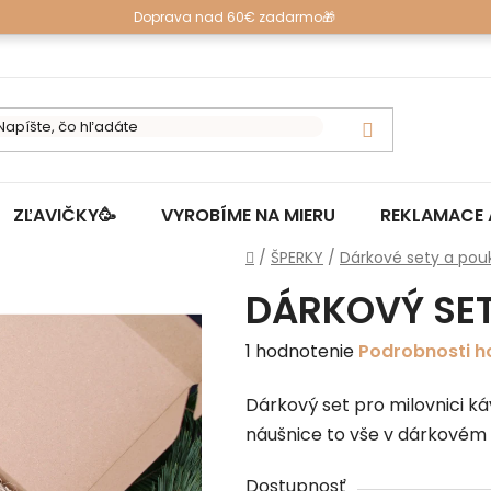
Doprava nad 60€ zadarmo🎁
ZĽAVIČKY🥳
VYROBÍME NA MIERU
REKLAMACE 
Domov
/
ŠPERKY
/
Dárkové sety a pou
DÁRKOVÝ SET 
Priemerné
1 hodnotenie
Podrobnosti h
hodnotenie
Dárkový set pro milovnici k
produktu
náušnice to vše v dárkovém 
je
5,0
Dostupnosť