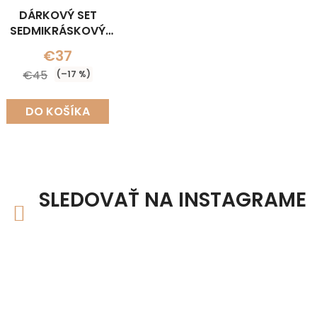
DÁRKOVÝ SET
SEDMIKRÁSKOVÝ
ÁHRDELNÍK+NÁUŠNICE)
€37
€45
(–17 %)
DO KOŠÍKA
SLEDOVAŤ NA INSTAGRAME