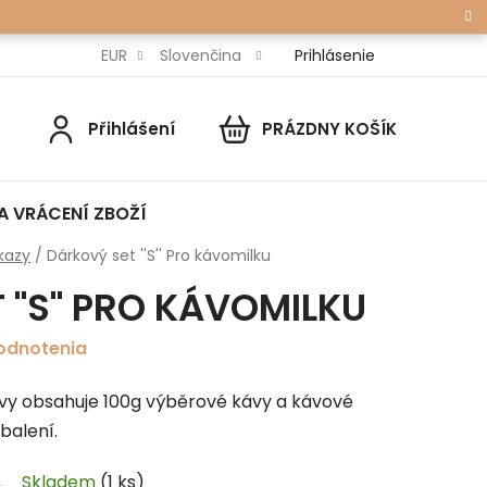
Prihlásenie
EUR
Slovenčina
Přihlášení
PRÁZDNY KOŠÍK
NÁKUPNÝ
KOŠÍK
A VRÁCENÍ ZBOŽÍ
kazy
/
Dárkový set ''S'' Pro kávomilku
''S'' PRO KÁVOMILKU
odnotenia
ávy obsahuje 100g výběrové kávy a kávové
balení.
Skladem
(1 ks)