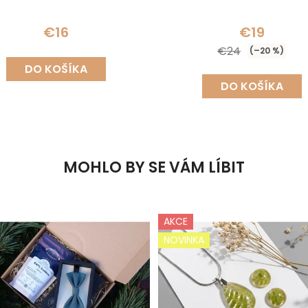
€16
€19
€24
(–20 %)
DO KOŠÍKA
DO KOŠÍKA
MOHLO BY SE VÁM LÍBIT
AKCE
NOVINKA