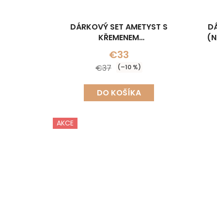
DÁRKOVÝ SET AMETYST S
DÁ
KŘEMENEM
(N
(NÁHRDELNÍK+NÁUŠNICE)
€33
€37
(–10 %)
DO KOŠÍKA
AKCE