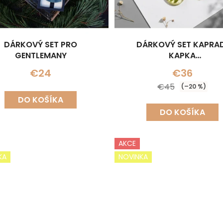
DÁRKOVÝ SET PRO
DÁRKOVÝ SET KAPRA
GENTLEMANY
KAPKA
(NÁHRDELNÍK+NÁUŠNI
€24
€36
€45
(–20 %)
DO KOŠÍKA
DO KOŠÍKA
AKCE
KA
NOVINKA