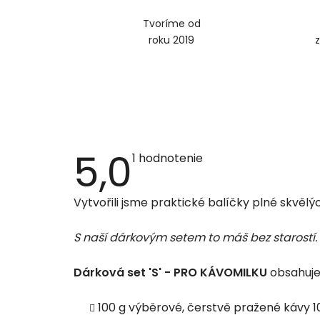
Tvoríme od
roku 2019
5,0
Priemerné
1 hodnotenie
hodnotenie
produktu
je
Vytvořili jsme praktické balíčky plné skvělýc
5,0
z
5
S naší dárkovým setem to máš bez starostí.
hviezdičiek.
Dárková set 'S' - PRO KÁVOMILKU
obsahuje
100 g výběrové, čerstvě pražené kávy 1