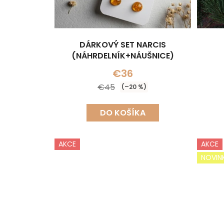
DÁRKOVÝ SET NARCIS
(NÁHRDELNÍK+NÁUŠNICE)
€36
€45
(–20 %)
DO KOŠÍKA
AKCE
AKCE
NOVIN