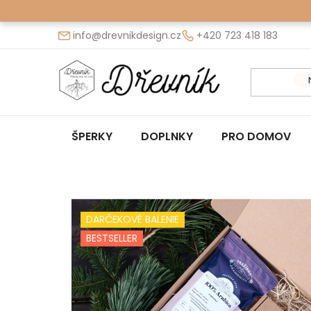
Prejsť
na
info@drevnikdesign.cz
+420 723 418 183
obsah
ŠPERKY
DOPLNKY
PRO DOMOV
DARČEKOVÉ BALENIE
BESTSELLER