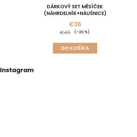
DÁRKOVÝ SET MĚSÍČEK
(NÁHRDELNÍK+NÁUŠNICE)
(N
€36
€45
(–20 %)
DO KOŠÍKA
Z
Instagram
á
p
ä
t
i
e