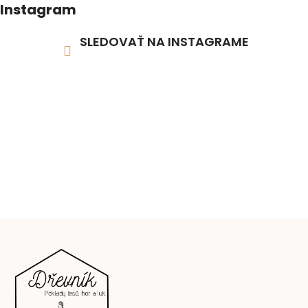
Instagram
SLEDOVAŤ NA INSTAGRAME
Z
á
p
ä
t