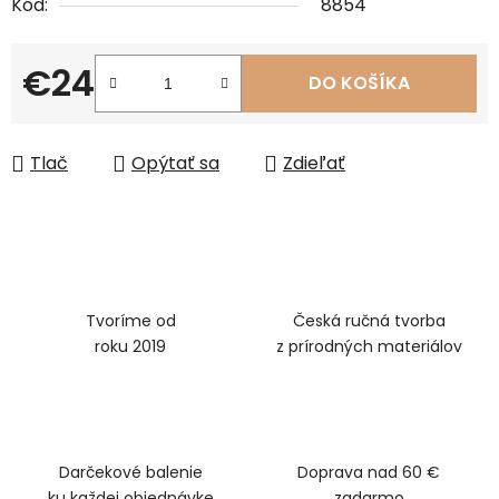
Kód:
8854
€24
DO KOŠÍKA
Jednotková cena:
Tlač
Opýtať sa
Zdieľať
Tvoríme od
Česká ručná tvorba
roku 2019
z prírodných materiálov
Darčekové balenie
Doprava nad 60 €
ku každej objednávke
zadarmo