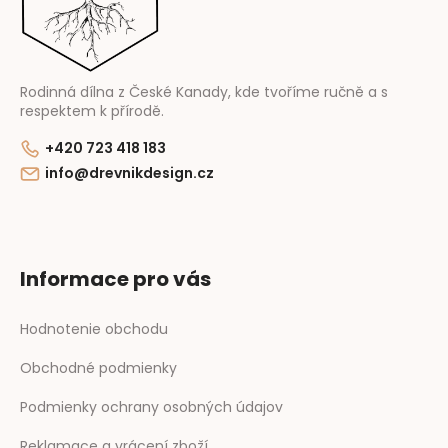
i
e
Rodinná dílna z České Kanady, kde tvoříme ručně a s
respektem k přírodě.
+420 723 418 183
info@drevnikdesign.cz
Informace pro vás
Hodnotenie obchodu
Obchodné podmienky
Podmienky ochrany osobných údajov
Reklamace a vrácení zboží