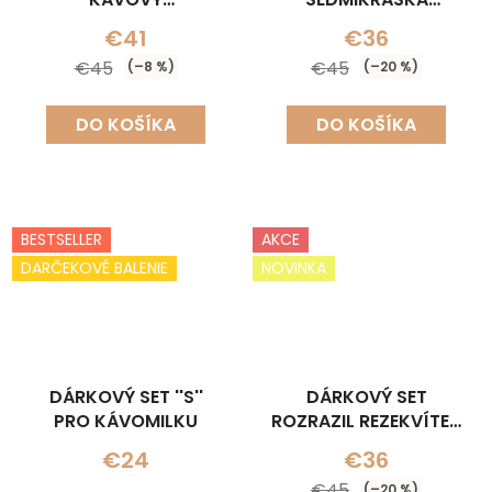
(NÁHRDELNÍK+NÁUŠNICE)
(NÁHRDELNÍK+NÁUŠNICE
€41
€36
€45
€45
(–8 %)
(–20 %)
DO KOŠÍKA
DO KOŠÍKA
BESTSELLER
AKCE
DARČEKOVÉ BALENIE
NOVINKA
DÁRKOVÝ SET ''S''
DÁRKOVÝ SET
PRO KÁVOMILKU
ROZRAZIL REZEKVÍTEK
ELEGANT
€24
€36
(NÁHRDELNÍK+NÁUŠNICE
€45
(–20 %)