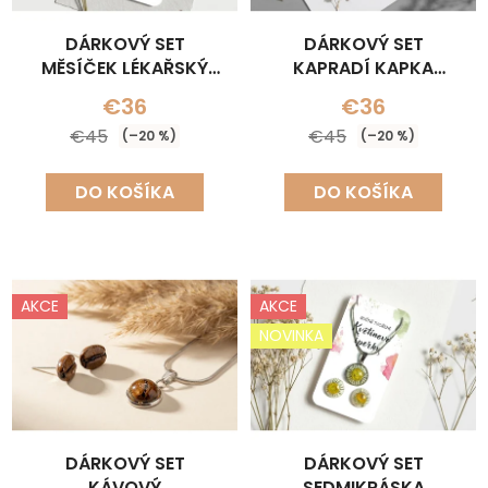
DÁRKOVÝ SET
DÁRKOVÝ SET
MĚSÍČEK LÉKAŘSKÝ
KAPRADÍ KAPKA
KULATÝ
(NÁHRDELNÍK+NÁUŠNICE
€36
€36
(NÁHRDELNÍK+NÁUŠNICE)
€45
€45
(–20 %)
(–20 %)
DO KOŠÍKA
DO KOŠÍKA
AKCE
AKCE
NOVINKA
DÁRKOVÝ SET
DÁRKOVÝ SET
KÁVOVÝ
SEDMIKRÁSKA