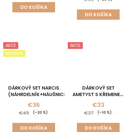
DO KOŠÍKA
DO KOŠÍKA
AKCE
AKCE
NOVINKA
DÁRKOVÝ SET NARCIS
DÁRKOVÝ SET
(NÁHRDELNÍK+NÁUŠNICE)
AMETYST S KŘEMENEM
(NÁHRDELNÍK+NÁUŠNICE
€36
€33
€45
€37
(–20 %)
(–10 %)
DO KOŠÍKA
DO KOŠÍKA