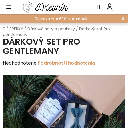
Prejsť
Hľadať
NÁ
na
KO
obsah
Doprava nad 60€ zadarmo🎁
Domov
/
ŠPERKY
/
Dárkové sety a poukazy
/
Dárkový set Pro
gentlemany
DÁRKOVÝ SET PRO
GENTLEMANY
Priemerné
Neohodnotené
Podrobnosti hodnotenia
hodnotenie
produktu
je
0,0
z
5
hviezdičiek.