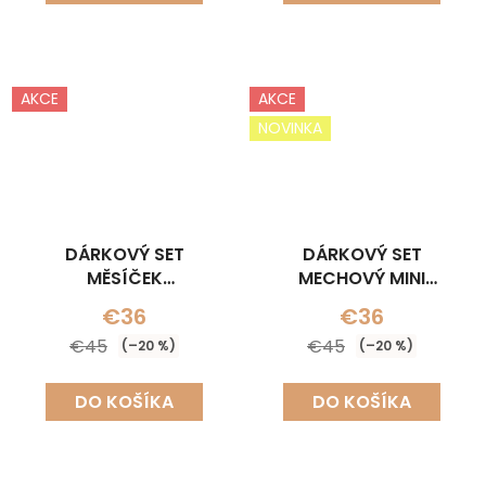
AKCE
AKCE
NOVINKA
DÁRKOVÝ SET
DÁRKOVÝ SET
MĚSÍČEK
MECHOVÝ MINI
(NÁHRDELNÍK+NÁUŠNICE)
(NÁHRDELNÍK+NÁUŠNICE
€36
€36
€45
€45
(–20 %)
(–20 %)
DO KOŠÍKA
DO KOŠÍKA