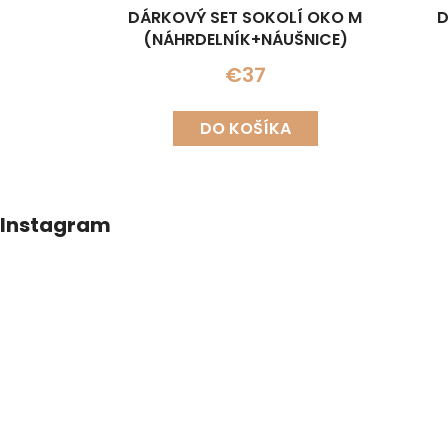
DÁRKOVÝ SET SOKOLÍ OKO M
D
(NÁHRDELNÍK+NÁUŠNICE)
(N
€37
DO KOŠÍKA
Z
Instagram
á
p
ä
t
i
e