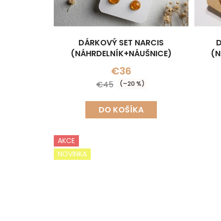
DÁRKOVÝ SET NARCIS
D
(NÁHRDELNÍK+NÁUŠNICE)
(N
€36
€45
(–20 %)
DO KOŠÍKA
AKCE
NOVINKA