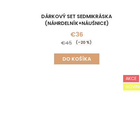
DÁRKOVÝ SET SEDMIKRÁSKA
(NÁHRDELNÍK+NÁUŠNICE)
(N
€36
€45
(–20 %)
DO KOŠÍKA
AKCE
NOVIN