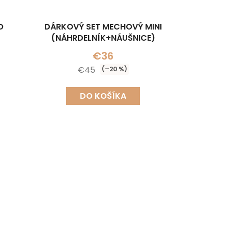
O
DÁRKOVÝ SET MECHOVÝ MINI
(NÁHRDELNÍK+NÁUŠNICE)
€36
€45
(–20 %)
DO KOŠÍKA