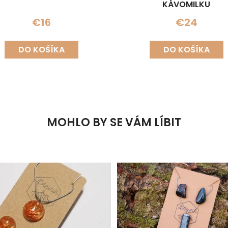
KÁVOMILKU
€16
€24
DO KOŠÍKA
DO KOŠÍKA
MOHLO BY SE VÁM LÍBIT