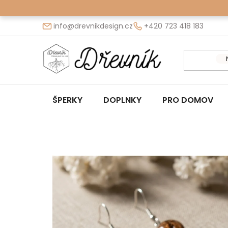
Prejsť
na
info@drevnikdesign.cz
+420 723 418 183
obsah
ŠPERKY
DOPLNKY
PRO DOMOV