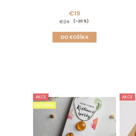
€19
€24
(–20 %)
DO KOŠÍKA
AKCE
AKCE
NOVINKA