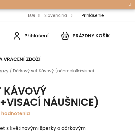
Prihlásenie
EUR
Slovenčina
Přihlášení
PRÁZDNY KOŠÍK
NÁKUPNÝ
KOŠÍK
A VRÁCENÍ ZBOŽÍ
kazy
/
Dárkový set Kávový (náhrdelník+visací
T KÁVOVÝ
+VISACÍ NÁUŠNICE)
 hodnotenia
set s květinovými šperky a dárkovým