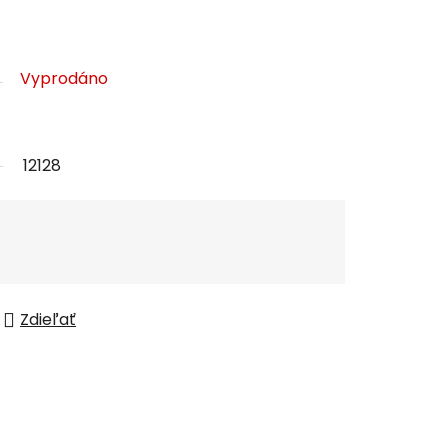
Vyprodáno
12128
Zdieľať