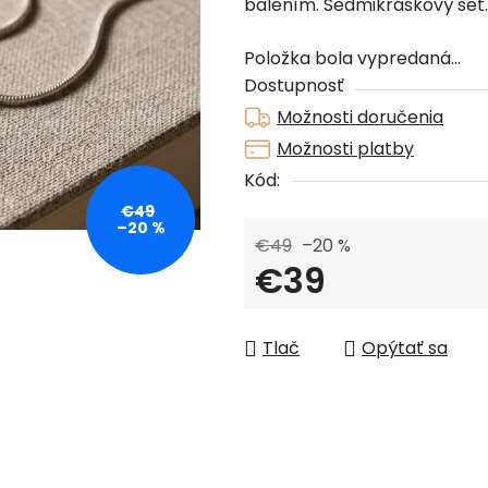
balením. Sedmikráskový set.
je
0,0
Položka bola vypredaná…
z
Dostupnosť
5
Možnosti doručenia
hviezdičiek.
Možnosti platby
Kód:
€49
–20 %
€49
–20 %
€39
Jednotková cena:
Tlač
Opýtať sa