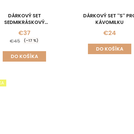
DÁRKOVÝ SET
DÁRKOVÝ SET ''S'' PR
SEDMIKRÁSKOVÝ
KÁVOMILKU
ÁHRDELNÍK+NÁUŠNICE)
€37
€24
€45
(–17 %)
DO KOŠÍKA
DO KOŠÍKA
KA