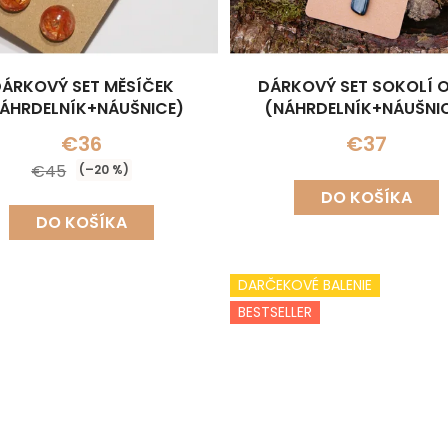
ÁRKOVÝ SET MĚSÍČEK
DÁRKOVÝ SET SOKOLÍ 
ÁHRDELNÍK+NÁUŠNICE)
(NÁHRDELNÍK+NÁUŠNI
€36
€37
€45
(–20 %)
DO KOŠÍKA
DO KOŠÍKA
DARČEKOVÉ BALENIE
BESTSELLER