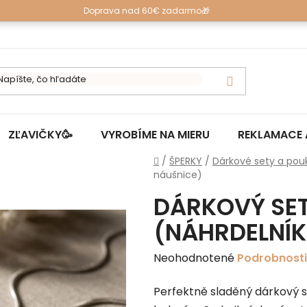
Doprava nad 60€ zadarmo🎁
ZĽAVIČKY🥳
VYROBÍME NA MIERU
REKLAMACE 
Domov
/
ŠPERKY
/
Dárkové sety a pou
náušnice)
DÁRKOVÝ SE
(NÁHRDELNÍK
Priemerné
Neohodnotené
Podrobnosti
hodnotenie
Perfektně sladěný dárkový 
produktu