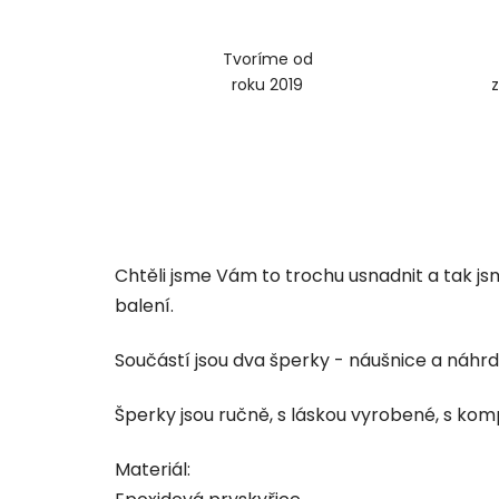
Tvoríme od
roku 2019
Chtěli jsme Vám to trochu usnadnit a tak j
balení.
Součástí jsou dva šperky - náušnice a náhrd
Šperky jsou ručně, s láskou vyrobené, s komp
Materiál: