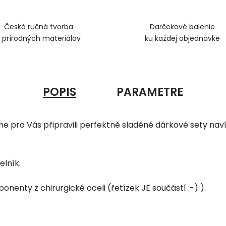
Česká ručná tvorba
Darčekové balenie
z prírodných materiálov
ku každej objednávke
POPIS
PARAMETRE
sme pro Vás připravili perfektně sladěné dárkové sety n
elník.
onenty z chirurgické oceli (řetízek JE součástí :-) ).