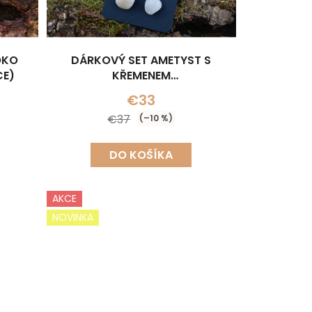
OKO
DÁRKOVÝ SET AMETYST S
CE)
KŘEMENEM
(NÁHRDELNÍK+NÁUŠNICE)
€33
€37
(–10 %)
DO KOŠÍKA
AKCE
NOVINKA