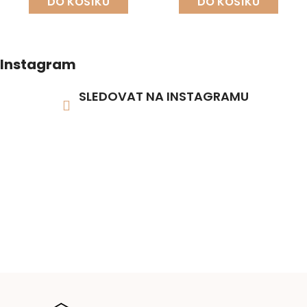
DO KOŠÍKU
DO KOŠÍKU
Instagram
SLEDOVAT NA INSTAGRAMU
Z
á