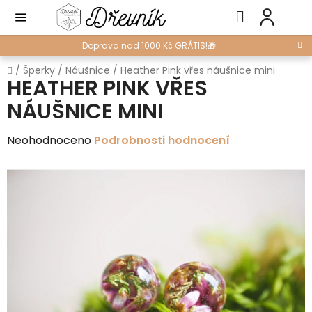
Přejít
Hledat
NÁ
na
KO
obsah
Doprava nad 1000 Kč GRÁTIS!🎁
Domů
/
Šperky
/
Náušnice
/
Heather Pink vřes náušnice mini
HEATHER PINK VŘES
NÁUŠNICE MINI
Průměrné
Neohodnoceno
Podrobnosti hodnocení
hodnocení
produktu
je
0,0
z
5
hvězdiček.