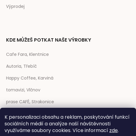
Výprodej
KDE MŮŽEŠ POTKAT NAŠE VÝROBKY
Cafe Fara, Klentnice
Autoria, Třebíč
Happy Coffee, Karviná
tomavizi, Vlčnov
prase CAFÉ, Strakonice
Coffee Sheep, Trenčín (SK)
K personalizaci obsahu a reklam, poskytování funkcí
sociálních médií a analýze naší návštěvnosti
Rozmarýna, Telč
využíváme soubory cookies. Více informací
zde
.