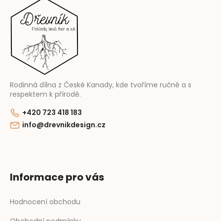
p
a
t
í
Rodinná dílna z České Kanady, kde tvoříme ručně a s
respektem k přírodě.
+420 723 418 183
info@drevnikdesign.cz
Informace pro vás
Hodnocení obchodu
Obchodní podmínky