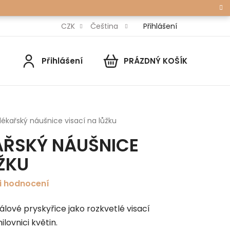
Přihlášení
CZK
Čeština
Přihlášení
PRÁZDNÝ KOŠÍK
NÁKUPNÍ
KOŠÍK
lékařský náušnice visací na lůžku
AŘSKÝ NÁUŠNICE
ŽKU
i hodnocení
álové pryskyřice jako rozkvetlé visací
ilovnici květin.