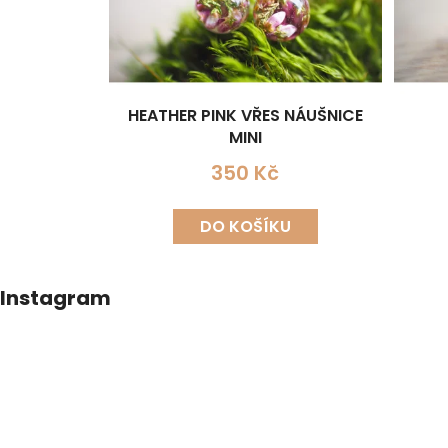
HEATHER PINK VŘES NÁUŠNICE
MINI
350 Kč
DO KOŠÍKU
Z
Instagram
á
p
a
t
í