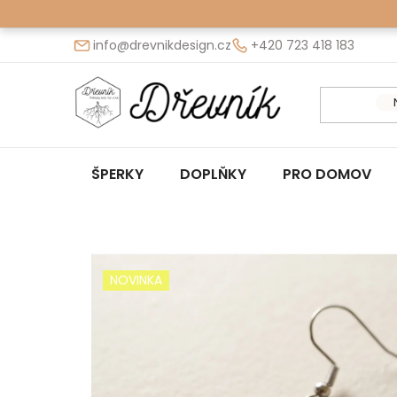
Přejít
na
info@drevnikdesign.cz
+420 723 418 183
obsah
ŠPERKY
DOPLŇKY
PRO DOMOV
NOVINKA