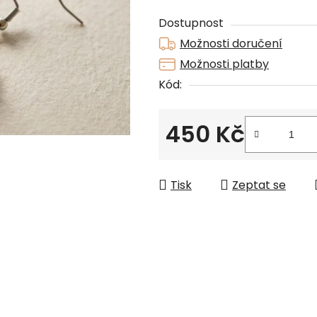
0,0
Dostupnost
z
Možnosti doručení
5
Možnosti platby
hvězdiček.
Kód:
450 Kč
Měrná cena:
Tisk
Zeptat se