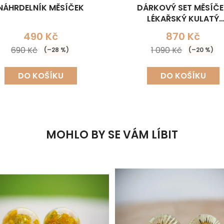
NÁHRDELNÍK MĚSÍČEK
DÁRKOVÝ SET MĚSÍČ
LÉKAŘSKÝ KULATÝ
(NÁHRDELNÍK+NÁUŠNI
490 Kč
870 Kč
690 Kč
1 090 Kč
(–28 %)
(–20 %)
DO KOŠÍKU
DO KOŠÍKU
MOHLO BY SE VÁM LÍBIT