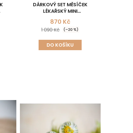
EK
DÁRKOVÝ SET MĚSÍČEK
LÉKAŘSKÝ MINI
CE)
(NÁHRDELNÍK+NÁUŠNICE)
870 Kč
1 090 Kč
(–20 %)
DO KOŠÍKU