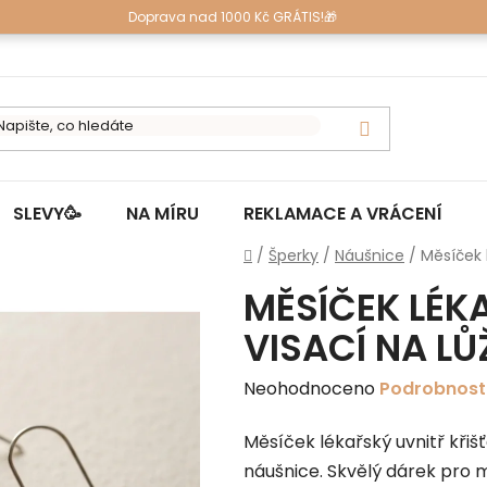
Doprava nad 1000 Kč GRÁTIS!🎁
SLEVY🥳
NA MÍRU
REKLAMACE A VRÁCENÍ
Domů
/
Šperky
/
Náušnice
/
Měsíček 
MĚSÍČEK LÉK
VISACÍ NA LŮ
Průměrné
Neohodnoceno
Podrobnost
hodnocení
Měsíček lékařský uvnitř křišť
produktu
náušnice. Skvělý dárek pro m
je