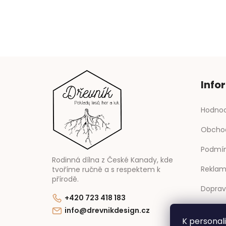
Info
Hodnoc
Obcho
Podmín
Rodinná dílna z České Kanady, kde
Reklam
tvoříme ručně a s respektem k
přírodě.
Doprav
+420 723 418 183
Kontak
info@drevnikdesign.cz
K personal