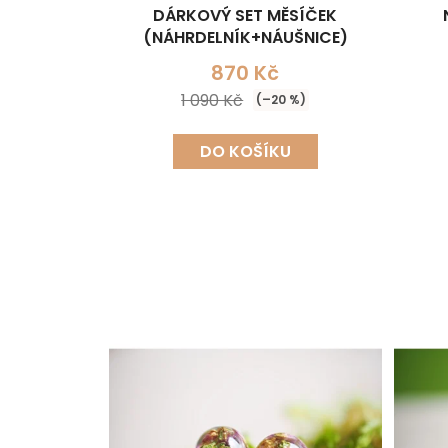
DÁRKOVÝ SET MĚSÍČEK
(NÁHRDELNÍK+NÁUŠNICE)
870 Kč
1 090 Kč
(–20 %)
DO KOŠÍKU