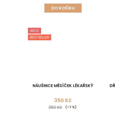
DO KOŠÍKU
AKCE
BESTSELLER
NÁUŠNICE MĚSÍČEK LÉKAŘSKÝ
DŘ
350 Kč
380 Kč
(–7 %)