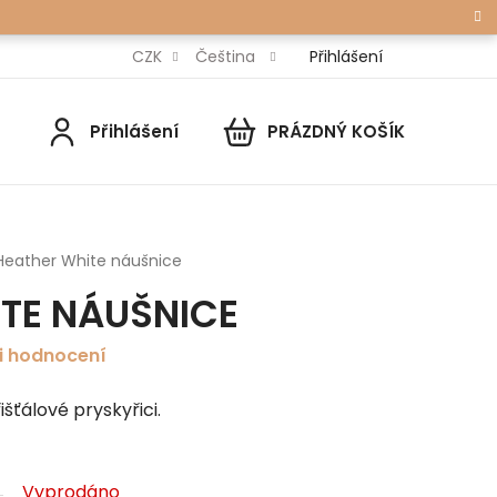
Přihlášení
CZK
Čeština
Přihlášení
PRÁZDNÝ KOŠÍK
NÁKUPNÍ
KOŠÍK
Heather White náušnice
TE NÁUŠNICE
i hodnocení
išťálové pryskyřici.
Vyprodáno