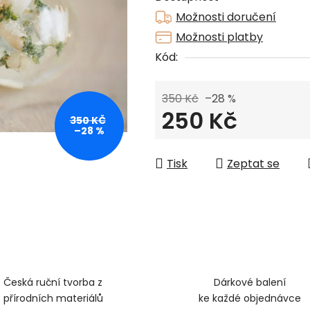
z
Možnosti doručení
5
Možnosti platby
hvězdiček.
Kód:
350 Kč
–28 %
250 Kč
350 KČ
–28 %
Měrná cena:
Tisk
Zeptat se
Česká ruční tvorba z
Dárkové balení
přírodních materiálů
ke každé objednávce