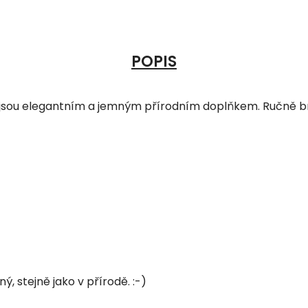
POPIS
ř jsou elegantním a jemným přírodním doplňkem. Ručně br
ný, stejně jako v přírodě. :-)