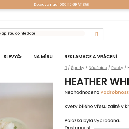
Doprava nad 1000 Kč GRÁTIS!🎁
SLEVY🥳
NA MÍRU
REKLAMACE A VRÁCENÍ
Domů
/
Šperky
/
Náušnice
/
Pecky
/
HEATHER WHI
Průměrné
Neohodnoceno
Podrobnost
hodnocení
Květy bílého vřesu zalité v kř
produktu
je
Položka byla vyprodána…
0,0
Dostupnost