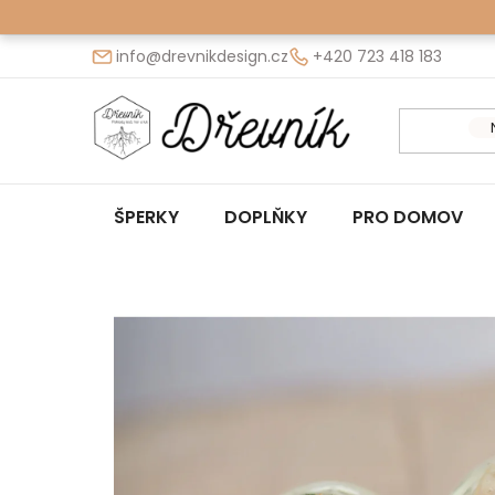
Přejít
na
info@drevnikdesign.cz
+420 723 418 183
obsah
ŠPERKY
DOPLŇKY
PRO DOMOV