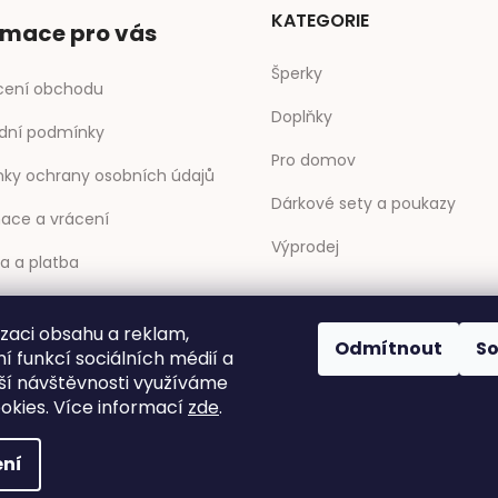
KATEGORIE
rmace pro vás
Šperky
ení obchodu
Doplňky
dní podmínky
Pro domov
ky ochrany osobních údajů
Dárkové sety a poukazy
ace a vrácení
Výprodej
a a platba
ty
izaci obsahu a reklam,
Odmítnout
S
y
í funkcí sociálních médií a
ší návštěvnosti využíváme
okies. Více informací
zde
.
ní
ena.
Upravit nastavení cookies