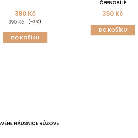
ČERNOBÍLÉ
380 Kč
350 Kč
390 Kč
(–2 %)
DO KOŠÍKU
DO KOŠÍKU
EVĚNÉ NÁUŠNICE RŮŽOVÉ