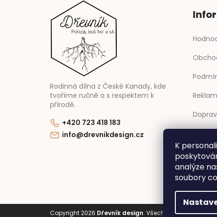
Info
Hodnoc
Obcho
Podmín
Rodinná dílna z České Kanady, kde
Reklam
tvoříme ručně a s respektem k
přírodě.
Doprav
+420 723 418 183
Kontak
info@drevnikdesign.cz
K personal
Novink
poskytován
analýze na
soubory co
Nastave
Copyright 2026
Dřevník design
. Všechna práva vyhraz