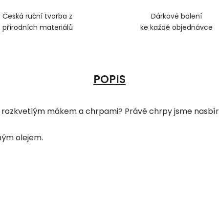
Česká ruční tvorba z
Dárkové balení
přírodních materiálů
ke každé objednávce
POPIS
é rozkvetlým mákem a chrpami? Právě chrpy jsme nasbíra
ným olejem.