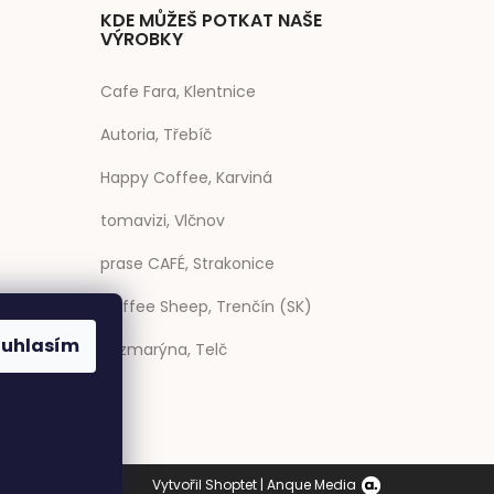
KDE MŮŽEŠ POTKAT NAŠE
VÝROBKY
Cafe Fara, Klentnice
Autoria, Třebíč
Happy Coffee, Karviná
tomavizi, Vlčnov
prase CAFÉ, Strakonice
Coffee Sheep, Trenčín (SK)
ouhlasím
Rozmarýna, Telč
Vytvořil Shoptet
|
Anque Media