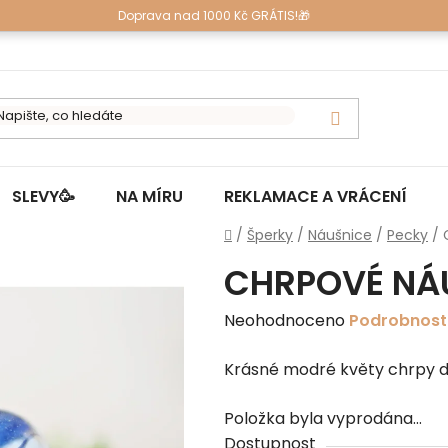
Doprava nad 1000 Kč GRÁTIS!🎁
SLEVY🥳
NA MÍRU
REKLAMACE A VRÁCENÍ
Domů
/
Šperky
/
Náušnice
/
Pecky
/
CHRPOVÉ NÁU
Průměrné
Neohodnoceno
Podrobnost
hodnocení
Krásné modré květy chrpy d
produktu
je
Položka byla vyprodána…
0,0
Dostupnost