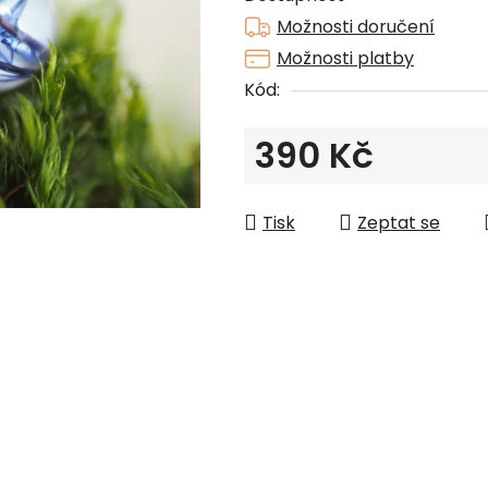
z
Možnosti doručení
5
Možnosti platby
hvězdiček.
Kód:
390 Kč
Měrná cena:
Tisk
Zeptat se