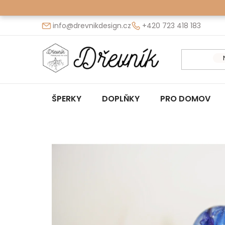
Přejít
na
info@drevnikdesign.cz
+420 723 418 183
obsah
ŠPERKY
DOPLŇKY
PRO DOMOV