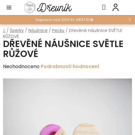
Přejít
Hledat
NÁ
na
KO
obsah
Doprava nad 1000 Kč GRÁTIS!🎁
Domů
/
Šperky
/
Náušnice
/
Pecky
/
Dřevěné náušnice SVĚTLE
RŮŽOVÉ
DŘEVĚNÉ NÁUŠNICE SVĚTLE
RŮŽOVÉ
Průměrné
Neohodnoceno
Podrobnosti hodnocení
hodnocení
produktu
je
0,0
z
5
hvězdiček.