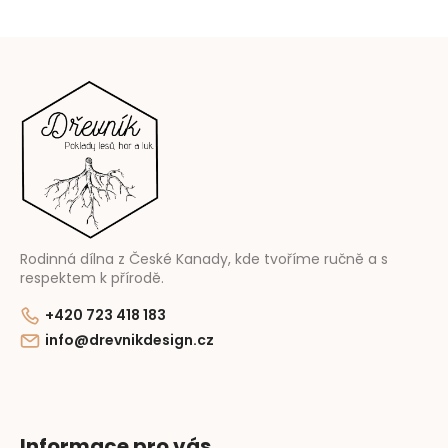
Z
á
p
a
t
í
Rodinná dílna z České Kanady, kde tvoříme ručně a s
respektem k přírodě.
+420 723 418 183
info@drevnikdesign.cz
Informace pro vás