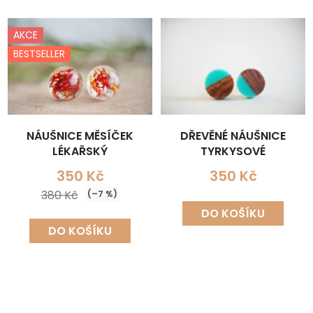
AKCE
BESTSELLER
NÁUŠNICE MĚSÍČEK
DŘEVĚNÉ NÁUŠNICE
LÉKAŘSKÝ
TYRKYSOVÉ
350 Kč
350 Kč
380 Kč
(–7 %)
DO KOŠÍKU
DO KOŠÍKU