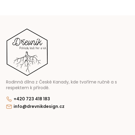
Z
á
p
a
t
í
Rodinná dílna z České Kanady, kde tvoříme ručně a s
respektem k přírodě.
+420 723 418 183
info@drevnikdesign.cz