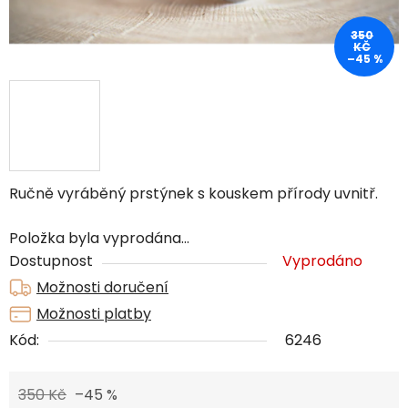
350
KČ
–45 %
Ručně vyráběný prstýnek s kouskem přírody uvnitř.
Položka byla vyprodána…
Dostupnost
Vyprodáno
Možnosti doručení
Možnosti platby
Kód:
6246
350 Kč
–45 %