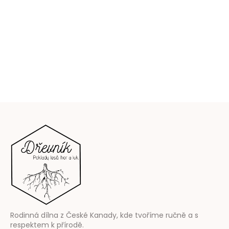
Z
á
p
a
t
í
Rodinná dílna z České Kanady, kde tvoříme ručně a s
respektem k přírodě.