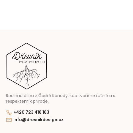
Z
á
p
a
t
í
Rodinná dílna z České Kanady, kde tvoříme ručně a s
respektem k přírodě.
+420 723 418 183
info@drevnikdesign.cz