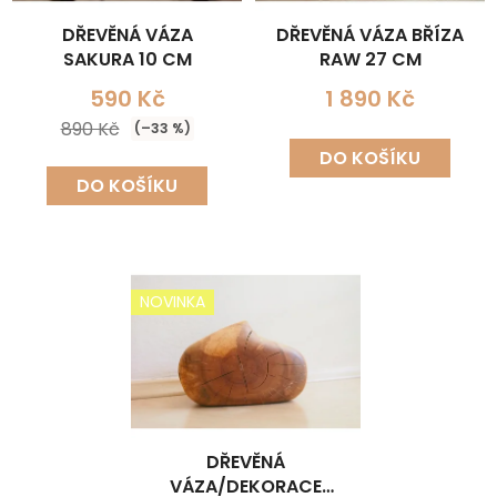
DŘEVĚNÁ VÁZA
DŘEVĚNÁ VÁZA BŘÍZA
SAKURA 10 CM
RAW 27 CM
590 Kč
1 890 Kč
890 Kč
(–33 %)
DO KOŠÍKU
DO KOŠÍKU
NOVINKA
DŘEVĚNÁ
VÁZA/DEKORACE