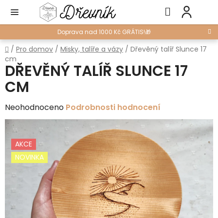
Přejít
Hledat
NÁ
na
KO
obsah
Doprava nad 1000 Kč GRÁTIS!🎁
Domů
/
Pro domov
/
Misky, talíře a vázy
/
Dřevěný talíř Slunce 17
cm
DŘEVĚNÝ TALÍŘ SLUNCE 17
CM
Průměrné
Neohodnoceno
Podrobnosti hodnocení
hodnocení
produktu
AKCE
je
NOVINKA
0,0
z
5
hvězdiček.