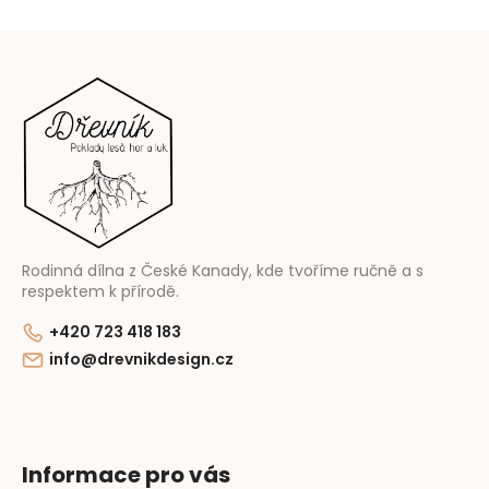
Z
á
p
a
t
í
Rodinná dílna z České Kanady, kde tvoříme ručně a s
respektem k přírodě.
+420 723 418 183
info@drevnikdesign.cz
Informace pro vás