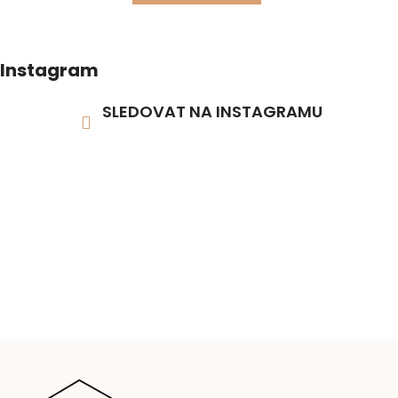
Instagram
SLEDOVAT NA INSTAGRAMU
Z
á
p