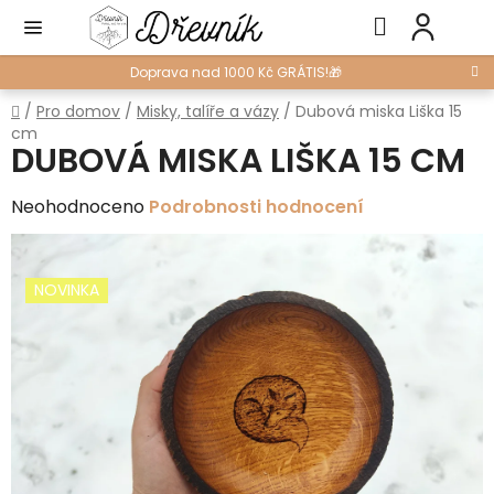
Přejít
Hledat
NÁ
na
KO
obsah
Doprava nad 1000 Kč GRÁTIS!🎁
Domů
/
Pro domov
/
Misky, talíře a vázy
/
Dubová miska Liška 15
cm
DUBOVÁ MISKA LIŠKA 15 CM
Průměrné
Neohodnoceno
Podrobnosti hodnocení
hodnocení
produktu
NOVINKA
je
0,0
z
5
hvězdiček.