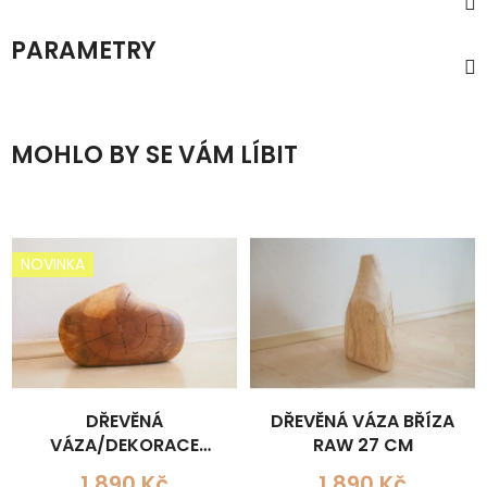
PARAMETRY
MOHLO BY SE VÁM LÍBIT
NOVINKA
DŘEVĚNÁ
DŘEVĚNÁ VÁZA BŘÍZA
VÁZA/DEKORACE
RAW 27 CM
BŘÍZA 20 CM
1 890 Kč
1 890 Kč