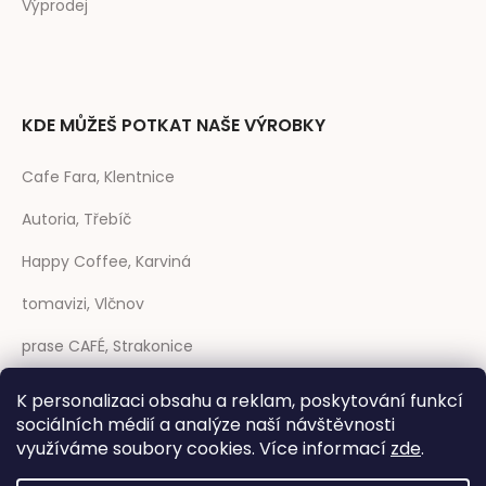
Výprodej
KDE MŮŽEŠ POTKAT NAŠE VÝROBKY
Cafe Fara, Klentnice
Autoria, Třebíč
Happy Coffee, Karviná
tomavizi, Vlčnov
prase CAFÉ, Strakonice
Coffee Sheep, Trenčín (SK)
K personalizaci obsahu a reklam, poskytování funkcí
sociálních médií a analýze naší návštěvnosti
Rozmarýna, Telč
využíváme soubory cookies. Více informací
zde
.