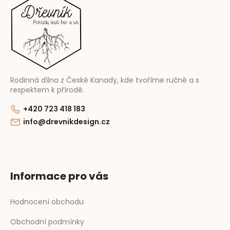
a
t
í
Rodinná dílna z České Kanady, kde tvoříme ručně a s
respektem k přírodě.
+420 723 418 183
info@drevnikdesign.cz
Informace pro vás
Hodnocení obchodu
Obchodní podmínky