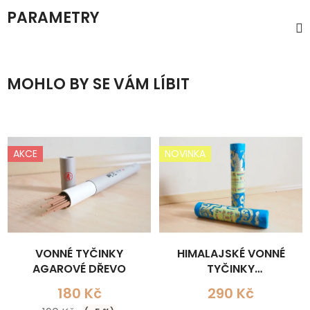
PARAMETRY
MOHLO BY SE VÁM LÍBIT
AKCE
NOVINKA
VONNÉ TYČINKY
HIMALAJSKÉ VONNÉ
AGAROVÉ DŘEVO
TYČINKY
SANDALWOOD
180 Kč
290 Kč
INSENCE