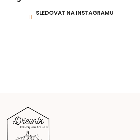
SLEDOVAT NA INSTAGRAMU
Z
á
p
a
t
í