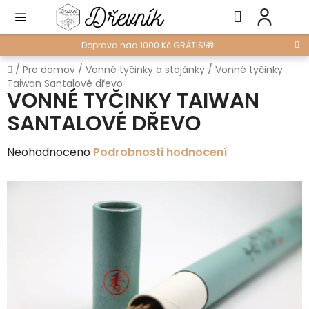
Přejít
Hledat
NÁ
na
KO
obsah
Doprava nad 1000 Kč GRÁTIS!🎁
Domů
/
Pro domov
/
Vonné tyčinky a stojánky
/
Vonné tyčinky
Taiwan Santalové dřevo
VONNÉ TYČINKY TAIWAN
SANTALOVÉ DŘEVO
Průměrné
Neohodnoceno
Podrobnosti hodnocení
hodnocení
produktu
je
0,0
z
5
hvězdiček.