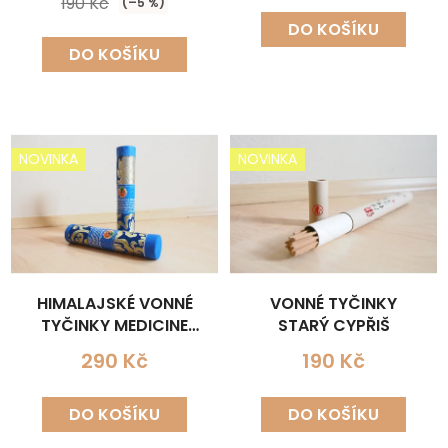
190 Kč
(–5 %)
DO KOŠÍKU
DO KOŠÍKU
NOVINKA
NOVINKA
HIMALAJSKÉ VONNÉ
VONNÉ TYČINKY
TYČINKY MEDICINE
STARÝ CYPŘIŠ
BUDDHA INSENCE
290 Kč
190 Kč
DO KOŠÍKU
DO KOŠÍKU