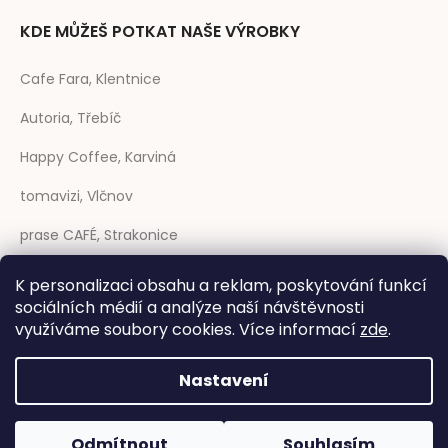
KDE MŮŽEŠ POTKAT NAŠE VÝROBKY
Cafe Fara, Klentnice
Autoria, Třebíč
Happy Coffee, Karviná
tomavizi, Vlčnov
prase CAFÉ, Strakonice
Coffee Sheep, Trenčín (SK)
K personalizaci obsahu a reklam, poskytování funkcí
sociálních médií a analýze naší návštěvnosti
Rozmarýna, Telč
využíváme soubory cookies. Více informací
zde
.
Nastavení
Vytvořil Shoptet
|
Anque Media
Odmítnout
Souhlasím