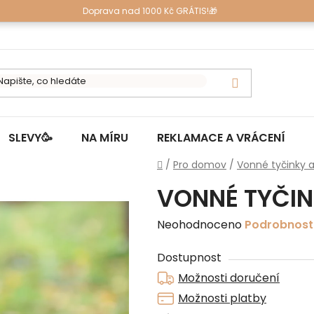
Doprava nad 1000 Kč GRÁTIS!🎁
SLEVY🥳
NA MÍRU
REKLAMACE A VRÁCENÍ
Domů
/
Pro domov
/
Vonné tyčinky a
VONNÉ TYČIN
Průměrné
Neohodnoceno
Podrobnost
hodnocení
Dostupnost
produktu
Možnosti doručení
je
Možnosti platby
0,0