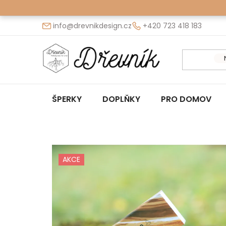
Přejít
na
info@drevnikdesign.cz
+420 723 418 183
obsah
ŠPERKY
DOPLŇKY
PRO DOMOV
AKCE