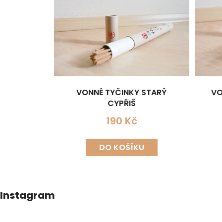
VONNÉ TYČINKY STARÝ
VO
CYPŘIŠ
190 Kč
DO KOŠÍKU
Z
Instagram
á