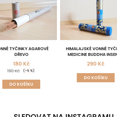
NNÉ TYČINKY AGAROVÉ
HIMALAJSKÉ VONNÉ TYČ
DŘEVO
MEDICINE BUDDHA INSE
180 Kč
290 Kč
190 Kč
(–5 %)
DO KOŠÍKU
DO KOŠÍKU
SLEDOVAT NA INSTAGRAMU