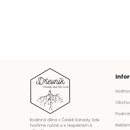
p
a
t
í
Info
Hodnoc
Obcho
Podmín
Rodinná dílna z České Kanady, kde
Reklam
tvoříme ručně a s respektem k