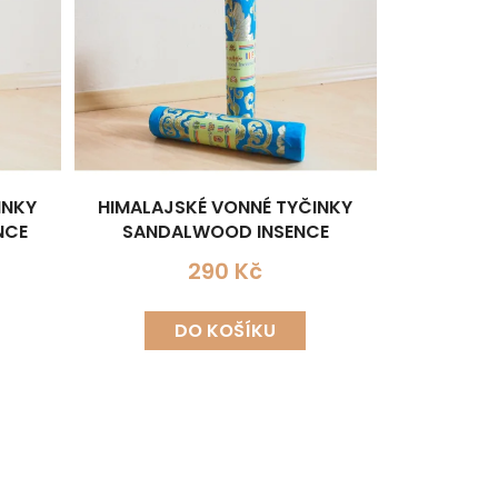
INKY
HIMALAJSKÉ VONNÉ TYČINKY
NCE
SANDALWOOD INSENCE
290 Kč
DO KOŠÍKU