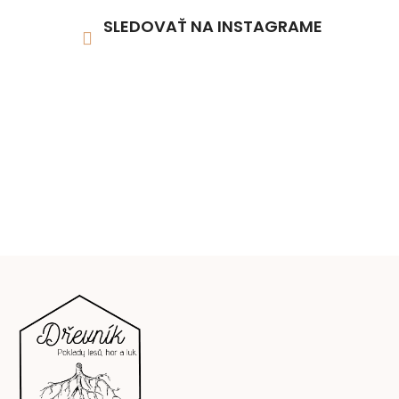
SLEDOVAŤ NA INSTAGRAME
Z
á
p
ä
t
i