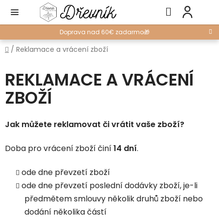
Prejsť
Hľadať
NÁ
na
KO
obsah
Doprava nad 60€ zadarmo🎁
Domov
/
Reklamace a vrácení zboží
REKLAMACE A VRÁCENÍ
ZBOŽÍ
Jak můžete reklamovat či vrátit vaše zboží?
Doba pro vrácení zboží činí
14 dní
.
ode dne převzetí zboží
ode dne převzetí poslední dodávky zboží, je-li
předmětem smlouvy několik druhů zboží nebo
dodání několika částí