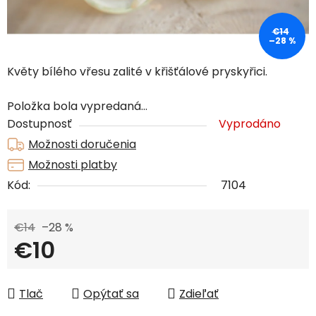
€14
–28 %
Květy bílého vřesu zalité v křišťálové pryskyřici.
Položka bola vypredaná…
Dostupnosť
Vyprodáno
Možnosti doručenia
Možnosti platby
Kód:
7104
€14
–28 %
€10
Jednotková cena:
Tlač
Opýtať sa
Zdieľať