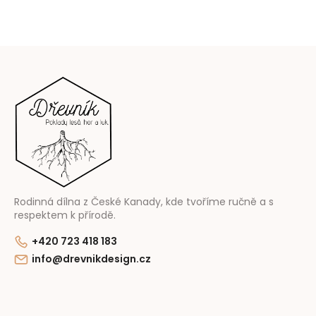
Z
á
p
ä
t
i
e
Rodinná dílna z České Kanady, kde tvoříme ručně a s
respektem k přírodě.
+420 723 418 183
info@drevnikdesign.cz