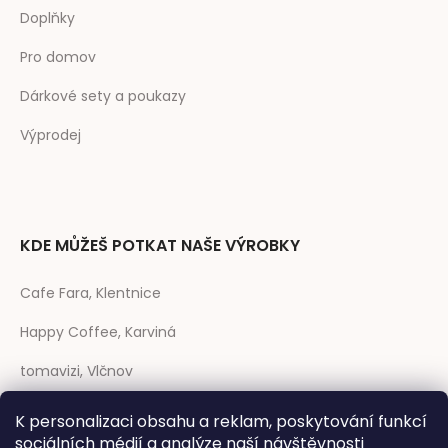
Doplňky
Pro domov
Dárkové sety a poukazy
Výprodej
KDE MŮŽEŠ POTKAT NAŠE VÝROBKY
Cafe Fara, Klentnice
Happy Coffee, Karviná
tomavizi, Vlčnov
prase CAFÉ, Strakonice
K personalizaci obsahu a reklam, poskytování funkcí
sociálních médií a analýze naší návštěvnosti