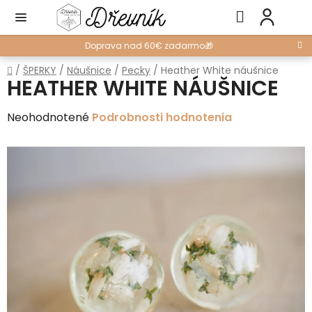
Prejsť
Hľadať
NÁ
na
KO
obsah
Doprava nad 60€ zadarmo🎁
Domov
/
ŠPERKY
/
Náušnice
/
Pecky
/
Heather White náušnice
HEATHER WHITE NÁUŠNICE
Priemerné
Neohodnotené
Podrobnosti hodnotenia
hodnotenie
produktu
je
0,0
z
5
hviezdičiek.