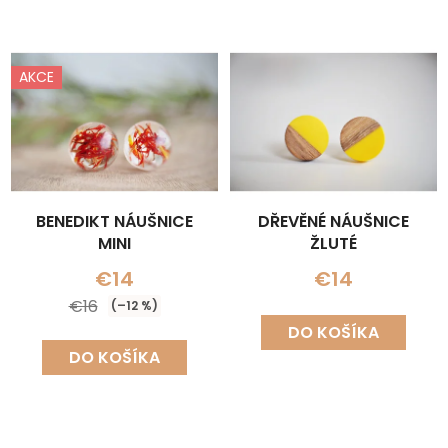
AKCE
BENEDIKT NÁUŠNICE
DŘEVĚNÉ NÁUŠNICE
MINI
ŽLUTÉ
€14
€14
€16
(–12 %)
DO KOŠÍKA
DO KOŠÍKA