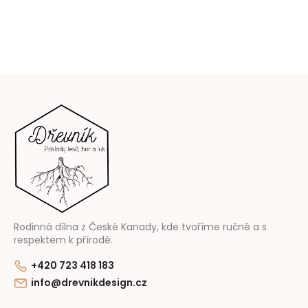
Z
á
p
ä
t
i
e
Rodinná dílna z České Kanady, kde tvoříme ručně a s
respektem k přírodě.
+420 723 418 183
info@drevnikdesign.cz