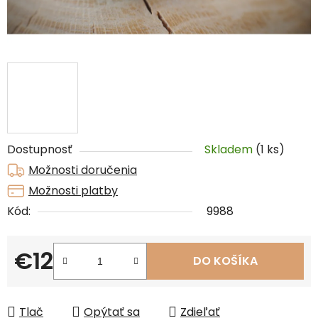
Dostupnosť
Skladem
(1 ks)
Možnosti doručenia
Možnosti platby
Kód:
9988
€12
DO KOŠÍKA
Jednotková cena:
Tlač
Opýtať sa
Zdieľať