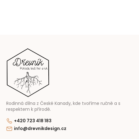
Z
á
p
ä
t
i
e
Rodinná dílna z České Kanady, kde tvoříme ručně a s
respektem k přírodě.
+420 723 418 183
info@drevnikdesign.cz