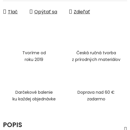
Tlač
Opýtať sa
Zdieľať
Tvoríme od
Česká ručná tvorba
roku 2019
z prírodných materiálov
Darčekové balenie
Doprava nad 60 €
ku každej objednávke
zadarmo
POPIS