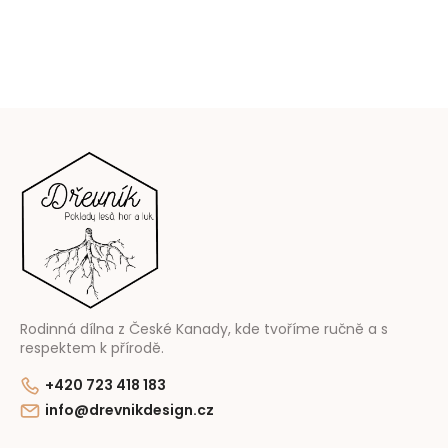
Z
á
p
a
t
í
Rodinná dílna z České Kanady, kde tvoříme ručně a s
respektem k přírodě.
+420 723 418 183
info@drevnikdesign.cz