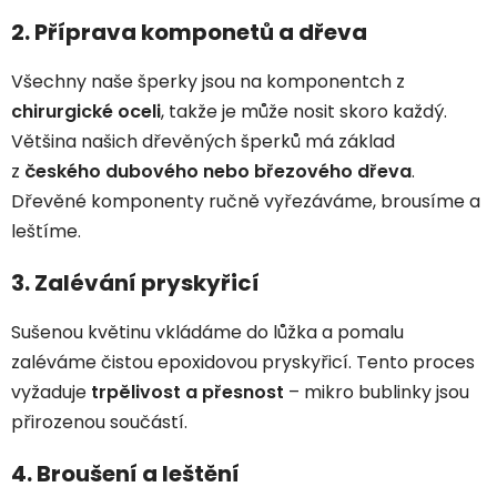
2. Příprava komponetů a dřeva
Všechny naše šperky jsou na komponentch z
chirurgické oceli
, takže je může nosit skoro každý.
Většina našich dřevěných šperků má základ
z
českého dubového nebo březového dřeva
.
Dřevěné komponenty ručně vyřezáváme, brousíme a
leštíme.
3. Zalévání pryskyřicí
Sušenou květinu vkládáme do lůžka a pomalu
zaléváme čistou epoxidovou pryskyřicí. Tento proces
vyžaduje
trpělivost a přesnost
– mikro bublinky jsou
přirozenou součástí.
4. Broušení a leštění