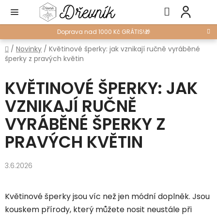
Přejít
Hledat
NÁ
na
KO
obsah
Doprava nad 1000 Kč GRÁTIS!🎁
Domů
/
Novinky
/
Květinové šperky: jak vznikají ručně vyráběné
šperky z pravých květin
KVĚTINOVÉ ŠPERKY: JAK
VZNIKAJÍ RUČNĚ
VYRÁBĚNÉ ŠPERKY Z
PRAVÝCH KVĚTIN
3.6.2026
Květinové šperky jsou víc než jen módní doplněk. Jsou
kouskem přírody, který můžete nosit neustále při