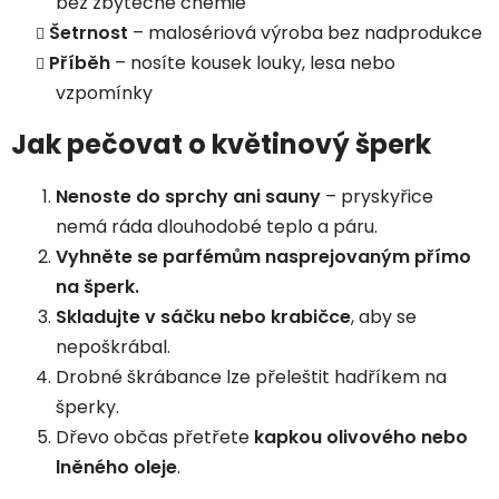
bez zbytečné chemie
Šetrnost
– malosériová výroba bez nadprodukce
Příběh
– nosíte kousek louky, lesa nebo
vzpomínky
Jak pečovat o květinový šperk
Nenoste do sprchy ani sauny
– pryskyřice
nemá ráda dlouhodobé teplo a páru.
Vyhněte se parfémům nasprejovaným přímo
na šperk.
Skladujte v sáčku nebo krabičce
, aby se
nepoškrábal.
Drobné škrábance lze přeleštit hadříkem na
šperky.
Dřevo občas přetřete
kapkou olivového nebo
lněného oleje
.