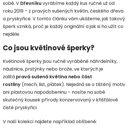
sobě. V
Dřevníku
vyrábíme každý kus ručně už od
roku 2019 – z pravých sušených květin, českého dřeva
a pryskyřice. V tomto článku vám ukážeme, jak takový
šperk vzniká, proč je každý originální a jak si ho užít co
nejdéle.
Co jsou květinové šperky?
Květinové šperky jsou ručně vyráběné náhrdelníky,
náušnice, prstýnky nebo brože, ve kterých je
zalitá
pravá sušená květina nebo část
rostliny
(mech, list, plátek). Nejedná se o tištěný motiv
ani plastovou napodobeninu – nosíte na sobě
skutečný kousek přírody konzervovaný v křišťálově
čisté pryskyřici.
V naší kolekci najdete například oblíbené: