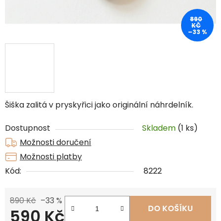
890
KČ
–33 %
Šiška zalitá v pryskyřici jako originální náhrdelník.
Dostupnost
Skladem
(1 ks)
Možnosti doručení
Možnosti platby
Kód:
8222
890 Kč
–33 %
DO KOŠÍKU
590 Kč