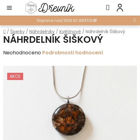
Přejít
Hledat
NÁ
na
KO
obsah
Doprava nad 1000 Kč GRÁTIS!🎁
Domů
/
Šperky
/
Náhrdelníky
/
Květinové
/
Náhrdelník Šiškový
NÁHRDELNÍK ŠIŠKOVÝ
Průměrné
Neohodnoceno
Podrobnosti hodnocení
hodnocení
produktu
AKCE
je
0,0
z
5
hvězdiček.