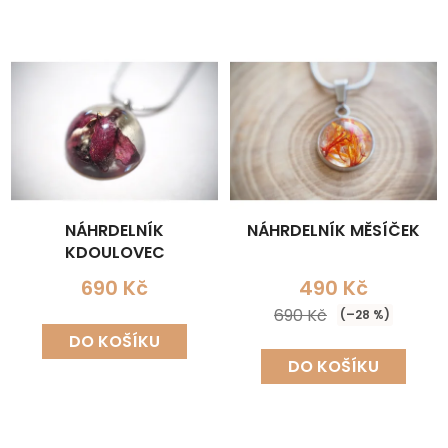
NÁHRDELNÍK
NÁHRDELNÍK MĚSÍČEK
KDOULOVEC
690 Kč
490 Kč
690 Kč
(–28 %)
DO KOŠÍKU
DO KOŠÍKU