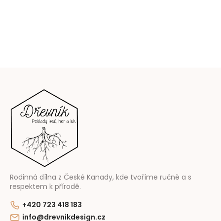
Z
á
p
a
t
í
Rodinná dílna z České Kanady, kde tvoříme ručně a s
respektem k přírodě.
+420 723 418 183
info@drevnikdesign.cz