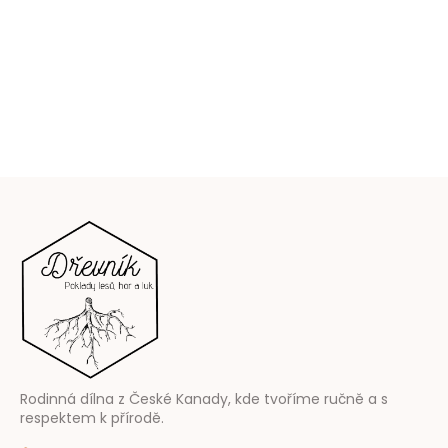
Z
á
p
a
t
í
Rodinná dílna z České Kanady, kde tvoříme ručně a s
respektem k přírodě.