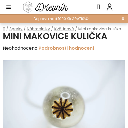
Přejít
Hledat
NÁ
na
KO
obsah
Doprava nad 1000 Kč GRÁTIS!🎁
Domů
/
Šperky
/
Náhrdelníky
/
Květinové
/
Mini makovice kulička
MINI MAKOVICE KULIČKA
Průměrné
Neohodnoceno
Podrobnosti hodnocení
hodnocení
produktu
je
0,0
z
5
hvězdiček.