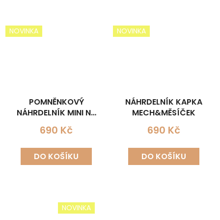
NOVINKA
NOVINKA
POMNĚNKOVÝ
NÁHRDELNÍK KAPKA
NÁHRDELNÍK MINI NA
MECH&MĚSÍČEK
LŮŽKU
690 Kč
690 Kč
DO KOŠÍKU
DO KOŠÍKU
NOVINKA