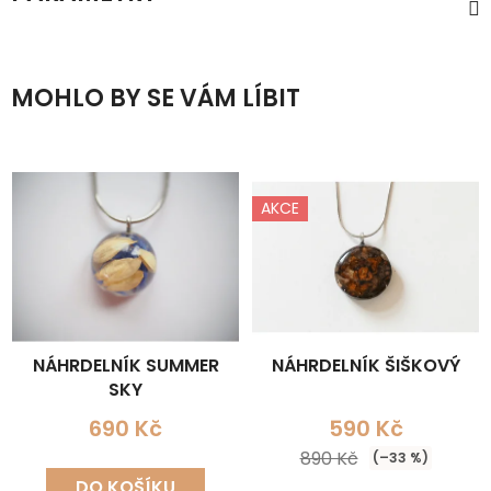
MOHLO BY SE VÁM LÍBIT
AKCE
NÁHRDELNÍK SUMMER
NÁHRDELNÍK ŠIŠKOVÝ
SKY
690 Kč
590 Kč
890 Kč
(–33 %)
DO KOŠÍKU