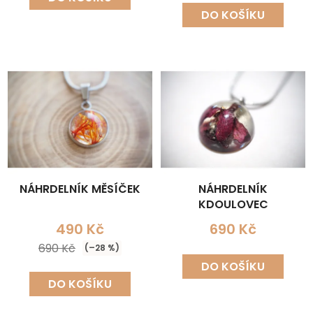
DO KOŠÍKU
NÁHRDELNÍK MĚSÍČEK
NÁHRDELNÍK
KDOULOVEC
490 Kč
690 Kč
690 Kč
(–28 %)
DO KOŠÍKU
DO KOŠÍKU