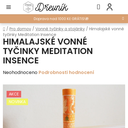
Přejít
Hledat
NÁ
na
KO
obsah
Doprava nad 1000 Kč GRÁTIS!🎁
Domů
/
Pro domov
/
Vonné tyčinky a stojánky
/
Himalajské vonné
tyčinky Meditation Insence
HIMALAJSKÉ VONNÉ
TYČINKY MEDITATION
INSENCE
Průměrné
Neohodnoceno
Podrobnosti hodnocení
hodnocení
produktu
AKCE
je
NOVINKA
0,0
z
5
hvězdiček.