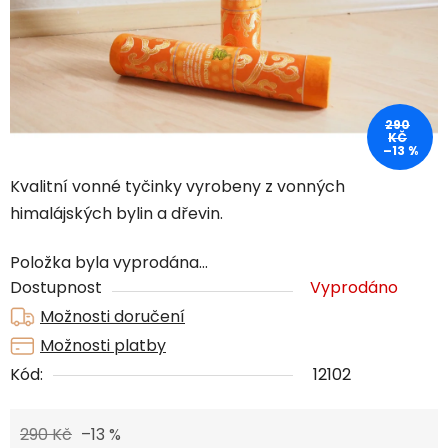
290
KČ
–13 %
Kvalitní vonné tyčinky vyrobeny z vonných
himalájských bylin a dřevin.
Položka byla vyprodána…
Dostupnost
Vyprodáno
Možnosti doručení
Možnosti platby
Kód:
12102
290 Kč
–13 %