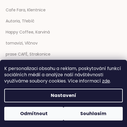
Cafe Fara, Klentnice
Autoria, Třebíč
Happy Coffee, Karviná
tomavizi, Vlčnov
prase CAFÉ, Strakonice
Coffee Sheep, Trenčín (SK)
K personalizaci obsahu a reklam, poskytování funkcí
sociálních médií a analýze naší návštěvnosti
Rozmarýna, Telč
využíváme soubory cookies. Více informací
zde
.
Nastavení
Vytvořil Shoptet
|
Anque Media
Odmítnout
Souhlasím
Copyright 2026
Dřevník design
. Všechna práva vyhrazena.
Upravit nastavení cookies