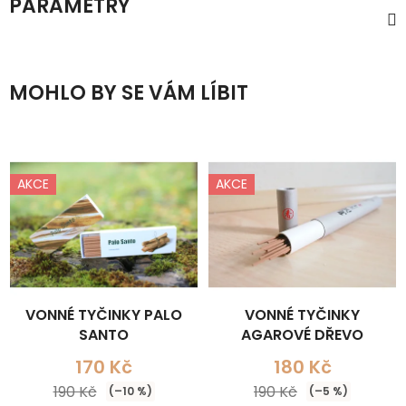
PARAMETRY
MOHLO BY SE VÁM LÍBIT
AKCE
AKCE
VONNÉ TYČINKY PALO
VONNÉ TYČINKY
SANTO
AGAROVÉ DŘEVO
170 Kč
180 Kč
190 Kč
190 Kč
(–10 %)
(–5 %)