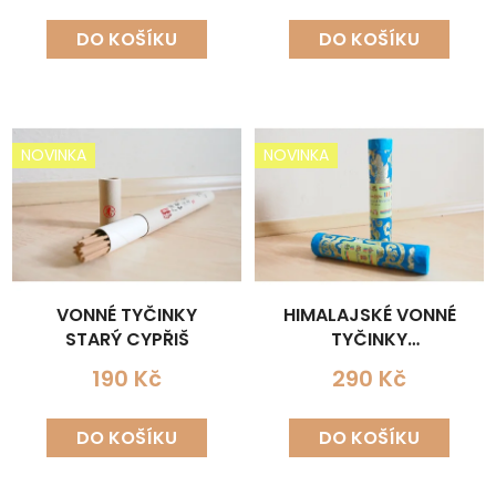
DO KOŠÍKU
DO KOŠÍKU
NOVINKA
NOVINKA
VONNÉ TYČINKY
HIMALAJSKÉ VONNÉ
STARÝ CYPŘIŠ
TYČINKY
SANDALWOOD
190 Kč
290 Kč
INSENCE
DO KOŠÍKU
DO KOŠÍKU