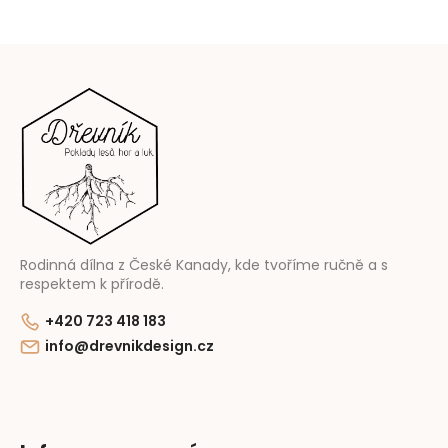
Z
á
p
a
t
í
Rodinná dílna z České Kanady, kde tvoříme ručně a s
respektem k přírodě.
+420 723 418 183
info@drevnikdesign.cz