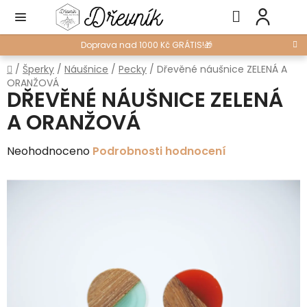
Přejít
Hledat
NÁ
na
KO
obsah
Doprava nad 1000 Kč GRÁTIS!🎁
Domů
/
Šperky
/
Náušnice
/
Pecky
/
Dřevěné náušnice ZELENÁ A
ORANŽOVÁ
DŘEVĚNÉ NÁUŠNICE ZELENÁ
A ORANŽOVÁ
Průměrné
Neohodnoceno
Podrobnosti hodnocení
hodnocení
produktu
je
0,0
z
5
hvězdiček.