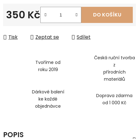
350 Kč
DO KOŠÍKU
Měrná cena:
Tisk
Zeptat se
Sdílet
Česká ruční tvorba
Tvoříme od
z
roku 2019
přírodních
materiálů
Dárkové balení
Doprava zdarma
ke každé
od 1 000 Kč
objednávce
POPIS