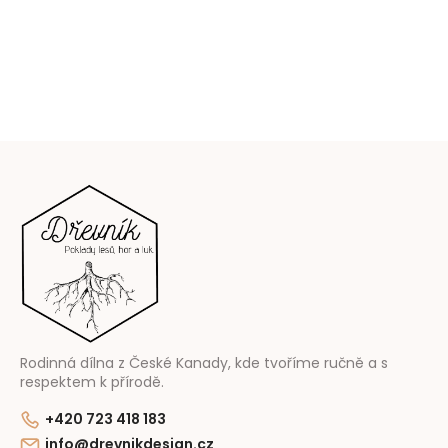
Z
á
p
a
t
í
Rodinná dílna z České Kanady, kde tvoříme ručně a s
respektem k přírodě.
+420 723 418 183
info@drevnikdesign.cz