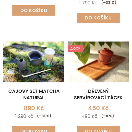
1 790 Kč
(–33 %)
DO KOŠÍKU
DO KOŠÍKU
AKCE
ČAJOVÝ SET MATCHA
DŘEVĚNÝ
NATURAL
SERVÍROVACÍ TÁCEK
890 Kč
450 Kč
1 290 Kč
490 Kč
(–31 %)
(–8 %)
DO KOŠÍKU
DO KOŠÍKU