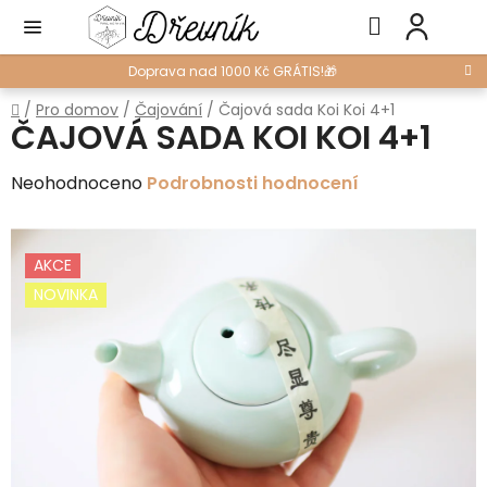
Přejít
Hledat
NÁ
na
KO
obsah
Doprava nad 1000 Kč GRÁTIS!🎁
Domů
/
Pro domov
/
Čajování
/
Čajová sada Koi Koi 4+1
ČAJOVÁ SADA KOI KOI 4+1
Průměrné
Neohodnoceno
Podrobnosti hodnocení
hodnocení
produktu
AKCE
je
NOVINKA
0,0
z
5
hvězdiček.