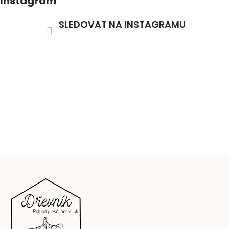
Instagram
SLEDOVAT NA INSTAGRAMU
Z
á
p
a
t
í