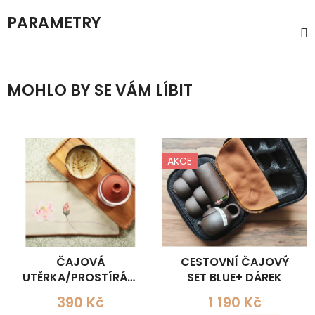
PARAMETRY
MOHLO BY SE VÁM LÍBIT
AKCE
ČAJOVÁ
CESTOVNÍ ČAJOVÝ
UTĚRKA/PROSTÍRÁNÍ
SET BLUE+ DÁREK
LOTOS PRO OBŘAD
390 Kč
1 190 Kč
KUNG-FU