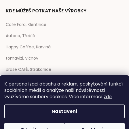
KDE MŮŽEŠ POTKAT NAŠE VÝROBKY
Cafe Fara, Klentnice
Autoria, Třebíč
Happy Coffee, Karviná
tomavizi, Vlčnov
prase CAFÉ, Strakonice
Coffee Sheep, Trenčín (SK)
K personalizaci obsahu a reklam, poskytování funkcí
sociálních médií a analýze naší návštěvnosti
Rozmarýna, Telč
využíváme soubory cookies. Více informací
zde
.
Nastavení
Vytvořil Shoptet
|
Anque Media