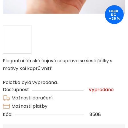
1 890
KČ
–26 %
Elegantní čínská čajová souprava se šesti šálky s
motivy Koi kaprů vnitř.
Položka byla vyprodána…
Dostupnost
Vyprodáno
Možnosti doručení
Možnosti platby
Kód:
8508