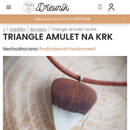
Přejít
Hledat
NÁ
na
KO
obsah
Doprava nad 1000 Kč GRÁTIS!🎁
Domů
/
Doplňky
/
Amulety
/
Triangle amulet na krk
TRIANGLE AMULET NA KRK
Průměrné
Neohodnoceno
Podrobnosti hodnocení
hodnocení
produktu
je
0,0
z
5
hvězdiček.