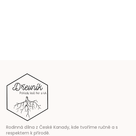
Z
á
p
a
t
í
Rodinná dílna z České Kanady, kde tvoříme ručně a s
respektem k přírodě.