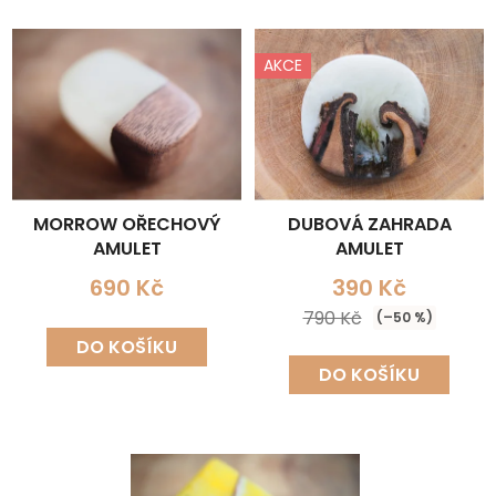
AKCE
MORROW OŘECHOVÝ
DUBOVÁ ZAHRADA
AMULET
AMULET
690 Kč
390 Kč
790 Kč
(–50 %)
DO KOŠÍKU
DO KOŠÍKU