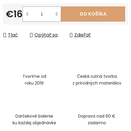
€16
DO KOŠÍKA
Jednotková cena:
Tlač
Opýtať sa
Zdieľať
Tvoríme od
Česká ručná tvorba
roku 2019
z prírodných materiálov
Darčekové balenie
Doprava nad 60 €
ku každej objednávke
zadarmo