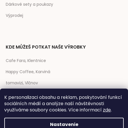
Dárkové sety a poukazy
Výprodej
KDE MŮŽEŠ POTKAT NAŠE VÝROBKY
Cafe Fara, Klentnice
Happy Coffee, Karviná
tomavizi, Vlčnov
prase CAFÉ, Strakonice
K personalizaci obsahu a reklam, poskytování funkcí
sociálních médií a analýze naší návštěvnosti
Rozmarýna, Telč
využíváme soubory cookies. Více informací
zde
.
Nastavenie