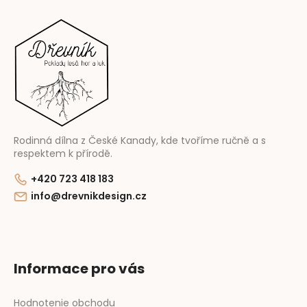
á
p
ä
t
i
e
Rodinná dílna z České Kanady, kde tvoříme ručně a s
respektem k přírodě.
+420 723 418 183
info@drevnikdesign.cz
Informace pro vás
Hodnotenie obchodu