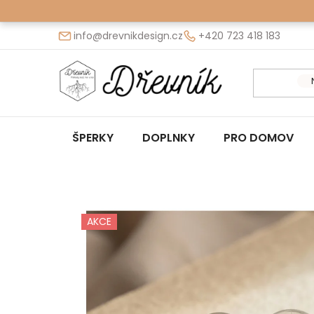
Prejsť
na
info@drevnikdesign.cz
+420 723 418 183
obsah
ŠPERKY
DOPLNKY
PRO DOMOV
AKCE