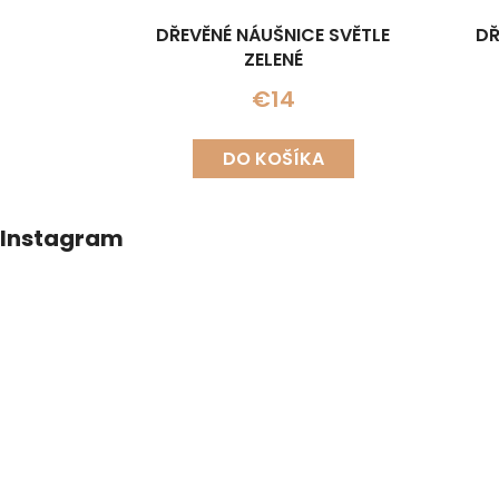
DŘEVĚNÉ NÁUŠNICE SVĚTLE
DŘ
ZELENÉ
€14
DO KOŠÍKA
Z
Instagram
á
p
ä
t
i
e