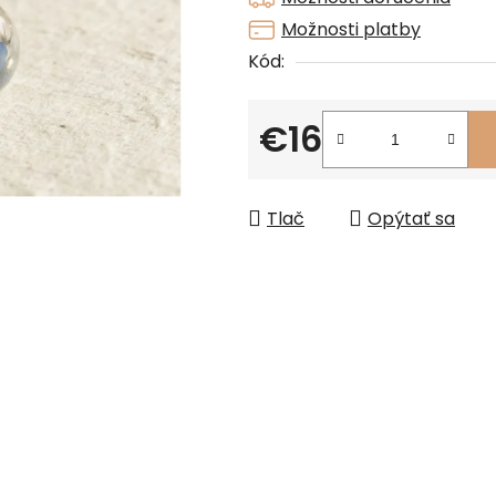
z
Možnosti platby
5
Kód:
hviezdičiek.
€16
Jednotková cena:
Tlač
Opýtať sa