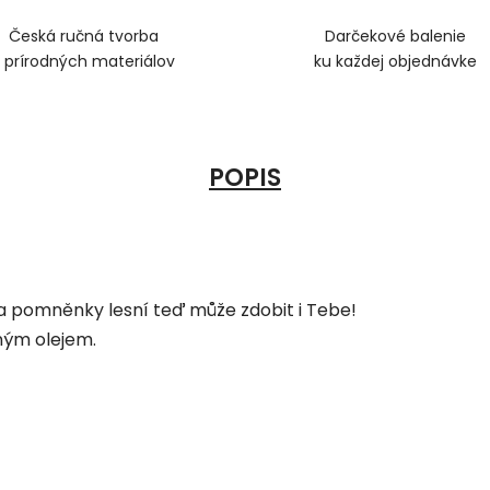
Česká ručná tvorba
Darčekové balenie
z prírodných materiálov
ku každej objednávke
POPIS
a pomněnky lesní teď může zdobit i Tebe!
ným olejem.