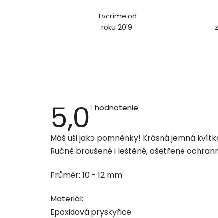
Tvoríme od
roku 2019
5,0
Priemerné
1 hodnotenie
hodnotenie
produktu
je
Máš uši jako pomněnky! Krásná jemná kvítk
5,0
z
Ručně broušené i leštěné, ošetřené ochran
5
hviezdičiek.
Průměr: 10 - 12 mm
Materiál:
Epoxidová pryskyřice