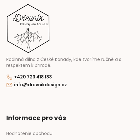
á
p
ä
t
i
e
Rodinná dílna z České Kanady, kde tvoříme ručně a s
respektem k přírodě.
+420 723 418 183
info@drevnikdesign.cz
Informace pro vás
Hodnotenie obchodu