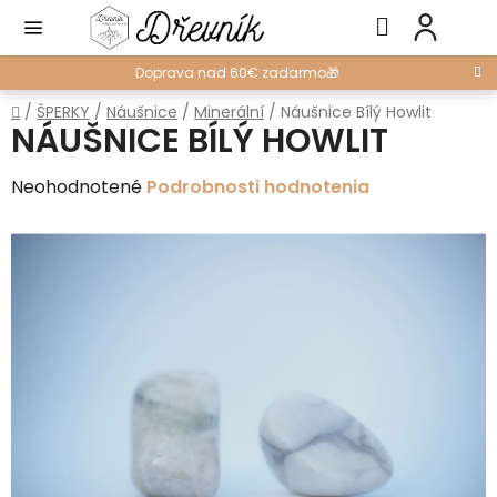
Prejsť
Hľadať
NÁ
na
KO
obsah
Doprava nad 60€ zadarmo🎁
Domov
/
ŠPERKY
/
Náušnice
/
Minerální
/
Náušnice Bílý Howlit
NÁUŠNICE BÍLÝ HOWLIT
Priemerné
Neohodnotené
Podrobnosti hodnotenia
hodnotenie
produktu
je
0,0
z
5
hviezdičiek.