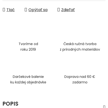
Tlač
Opýtať sa
Zdieľať
Tvoríme od
Česká ručná tvorba
roku 2019
z prírodných materiálov
Darčekové balenie
Doprava nad 60 €
ku každej objednávke
zadarmo
POPIS