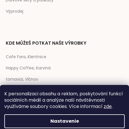
Dárkové sety a poukazy
Výprodej
KDE MŮŽEŠ POTKAT NAŠE VÝROBKY
Cafe Fara, Klentnice
Happy Coffee, Karviná
tomavizi, Vlčnov
prase CAFÉ, Strakonice
K personalizaci obsahu a reklam, poskytování funkcí
sociálních médií a analýze naší návštěvnosti
Rozmarýna, Telč
využíváme soubory cookies. Více informací
zde
.
Nastavenie