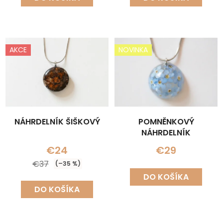
AKCE
NOVINKA
NÁHRDELNÍK ŠIŠKOVÝ
POMNĚNKOVÝ
NÁHRDELNÍK
€24
€29
€37
(–35 %)
DO KOŠÍKA
DO KOŠÍKA