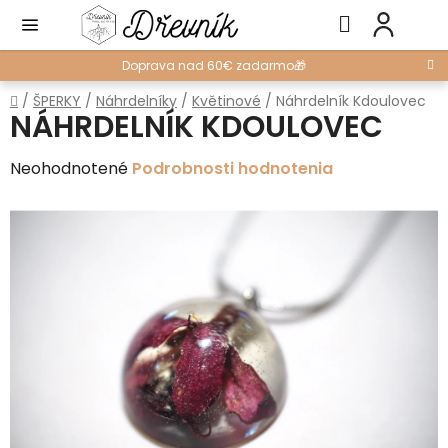
Prejsť
Hľadať
NÁ
na
KO
obsah
Doprava nad 60€ zadarmo🎁
Domov
/
ŠPERKY
/
Náhrdelníky
/
Květinové
/
Náhrdelník Kdoulovec
NÁHRDELNÍK KDOULOVEC
Priemerné
Neohodnotené
Podrobnosti hodnotenia
hodnotenie
produktu
je
0,0
z
5
hviezdičiek.