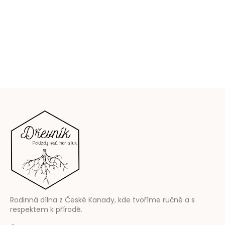
Z
á
p
ä
t
i
e
Rodinná dílna z České Kanady, kde tvoříme ručně a s
respektem k přírodě.