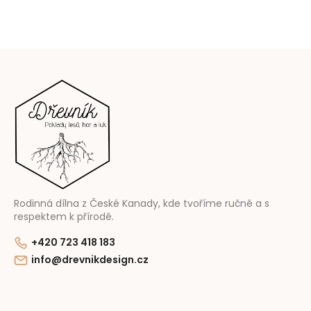
Z
á
p
ä
t
i
e
Rodinná dílna z České Kanady, kde tvoříme ručně a s
respektem k přírodě.
+420 723 418 183
info@drevnikdesign.cz