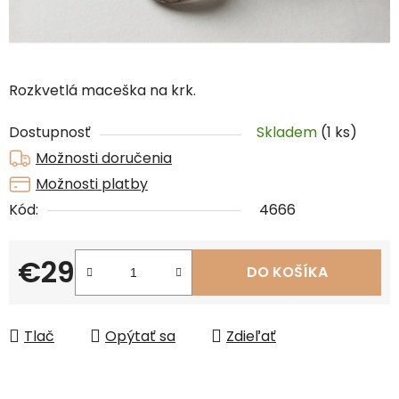
Rozkvetlá maceška na krk.
Dostupnosť
Skladem
(1 ks)
Možnosti doručenia
Možnosti platby
Kód:
4666
€29
DO KOŠÍKA
Jednotková cena:
Tlač
Opýtať sa
Zdieľať