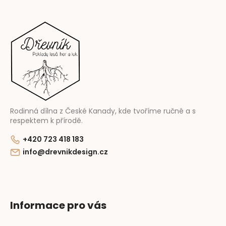
Z
á
p
ä
t
i
e
Rodinná dílna z České Kanady, kde tvoříme ručně a s
respektem k přírodě.
+420 723 418 183
info@drevnikdesign.cz
Informace pro vás