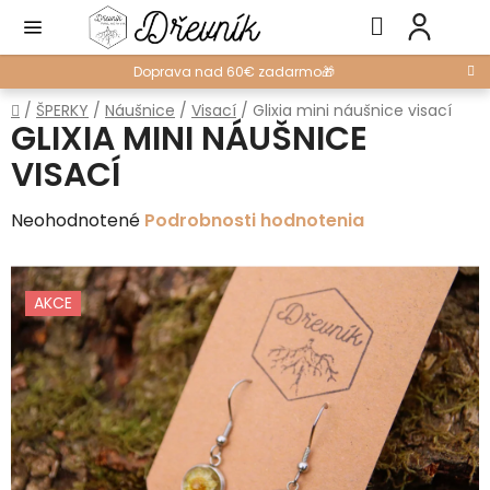
Prejsť
Hľadať
NÁ
na
KO
obsah
Doprava nad 60€ zadarmo🎁
Domov
/
ŠPERKY
/
Náušnice
/
Visací
/
Glixia mini náušnice visací
GLIXIA MINI NÁUŠNICE
VISACÍ
Priemerné
Neohodnotené
Podrobnosti hodnotenia
hodnotenie
produktu
AKCE
je
0,0
z
5
hviezdičiek.