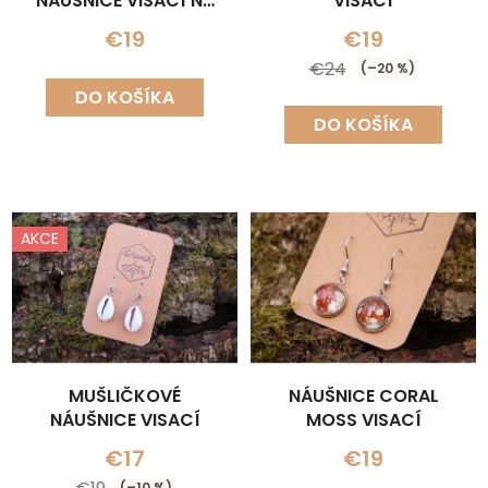
NÁUŠNICE VISACÍ NA
VISACÍ
LŮŽKU
€19
€19
€24
(–20 %)
DO KOŠÍKA
DO KOŠÍKA
AKCE
MUŠLIČKOVÉ
NÁUŠNICE CORAL
NÁUŠNICE VISACÍ
MOSS VISACÍ
€17
€19
(–10 %)