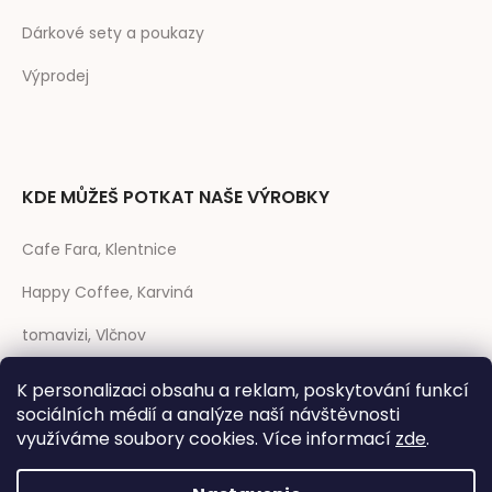
Dárkové sety a poukazy
Výprodej
KDE MŮŽEŠ POTKAT NAŠE VÝROBKY
Cafe Fara, Klentnice
Happy Coffee, Karviná
tomavizi, Vlčnov
prase CAFÉ, Strakonice
K personalizaci obsahu a reklam, poskytování funkcí
sociálních médií a analýze naší návštěvnosti
Rozmarýna, Telč
využíváme soubory cookies. Více informací
zde
.