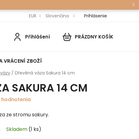
Prihlásenie
EUR
Slovenčina
Přihlášení
PRÁZDNY KOŠÍK
NÁKUPNÝ
KOŠÍK
A VRÁCENÍ ZBOŽÍ
 vázy
/
Dřevěná váza Sakura 14 cm
A SAKURA 14 CM
 hodnotenia
a ze stromu sakury.
Skladem
(1 ks)