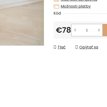
z
Možnosti platby
5
Kód:
hviezdičiek.
€78
Jednotková cena:
Tlač
Opýtať sa