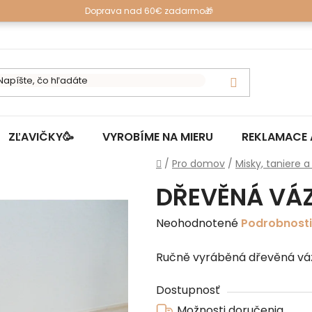
Doprava nad 60€ zadarmo🎁
ZĽAVIČKY🥳
VYROBÍME NA MIERU
REKLAMACE 
Domov
/
Pro domov
/
Misky, taniere a
DŘEVĚNÁ VÁZ
Priemerné
Neohodnotené
Podrobnosti
hodnotenie
Ručně vyráběná dřevěná váz
produktu
je
Dostupnosť
0,0
Možnosti doručenia