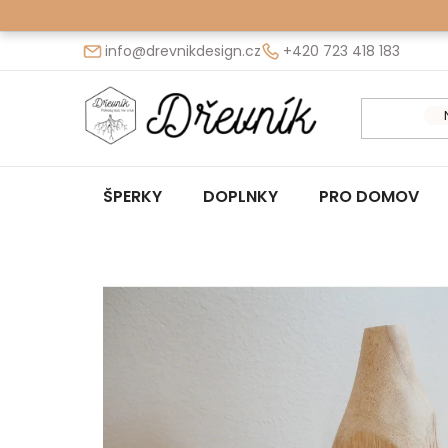
Prejsť
na
info@drevnikdesign.cz
+420 723 418 183
obsah
ŠPERKY
DOPLNKY
PRO DOMOV