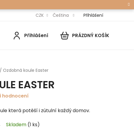
Přihlášení
CZK
Čeština
Přihlášení
PRÁZDNÝ KOŠÍK
NÁKUPNÍ
KOŠÍK
/
Ozdobná koule Easter
LE EASTER
i hodnocení
e která potěší i zútulní každý domov.
Skladem
(1 ks)