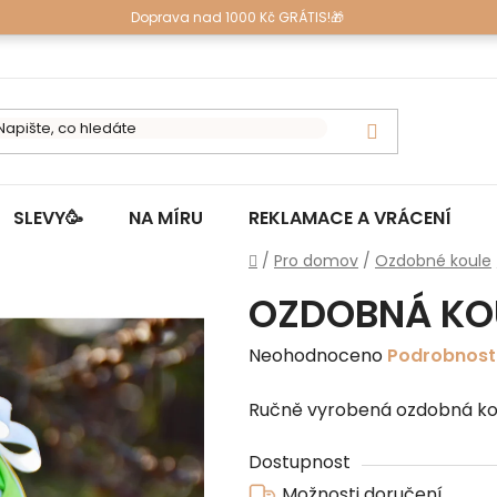
Doprava nad 1000 Kč GRÁTIS!🎁
SLEVY🥳
NA MÍRU
REKLAMACE A VRÁCENÍ
Domů
/
Pro domov
/
Ozdobné koule
OZDOBNÁ KOU
Průměrné
Neohodnoceno
Podrobnost
hodnocení
Ručně vyrobená ozdobná koul
produktu
je
Dostupnost
0,0
Možnosti doručení