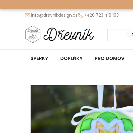
Přejít
na
info@drevnikdesign.cz
+420 723 418 183
obsah
ŠPERKY
DOPLŇKY
PRO DOMOV