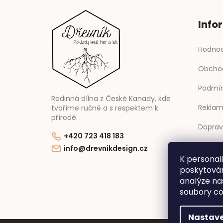
Info
Hodnoc
Obcho
Podmín
Rodinná dílna z České Kanady, kde
Reklam
tvoříme ručně a s respektem k
přírodě.
Doprav
+420 723 418 183
Kontak
info@drevnikdesign.cz
K personal
Novink
poskytován
analýze na
soubory co
Nastave