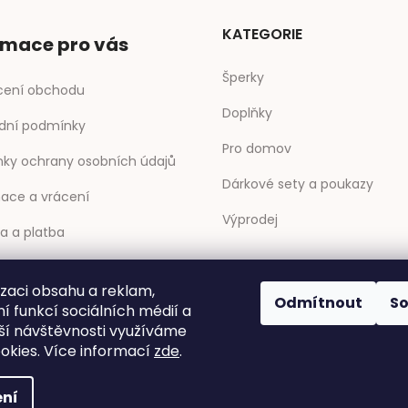
KATEGORIE
rmace pro vás
Šperky
ení obchodu
Doplňky
dní podmínky
Pro domov
ky ochrany osobních údajů
Dárkové sety a poukazy
ace a vrácení
Výprodej
a a platba
ty
izaci obsahu a reklam,
Odmítnout
S
y
í funkcí sociálních médií a
ší návštěvnosti využíváme
okies. Více informací
zde
.
ní