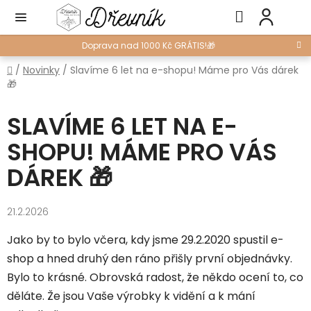
Přejít
Hledat
NÁ
na
KO
obsah
Doprava nad 1000 Kč GRÁTIS!🎁
Domů
/
Novinky
/
Slavíme 6 let na e-shopu! Máme pro Vás dárek
🎁
SLAVÍME 6 LET NA E-
SHOPU! MÁME PRO VÁS
DÁREK 🎁
21.2.2026
Jako by to bylo včera, kdy jsme 29.2.2020 spustil e-
shop a hned druhý den ráno přišly první objednávky.
Bylo to krásné. Obrovská radost, že někdo ocení to, co
děláte. Že jsou Vaše výrobky k vidění a k mání