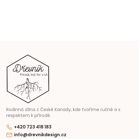
Z
á
p
a
t
í
Rodinná dílna z České Kanady, kde tvoříme ručně a s
respektem k přírodě.
+420 723 418 183
info@drevnikdesign.cz