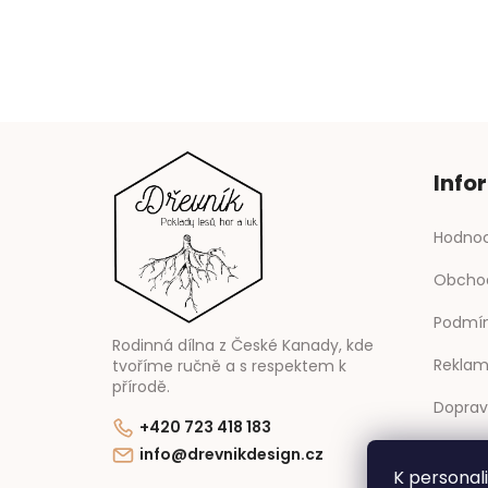
Info
Hodnoc
Obcho
Podmín
Rodinná dílna z České Kanady, kde
Reklam
tvoříme ručně a s respektem k
přírodě.
Doprav
+420 723 418 183
Kontak
info@drevnikdesign.cz
K personal