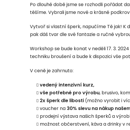
Po dlouhé době jsme se rozhodli pořádat dal
těšíme. Vybrali jsme nové a krásné podkro
Vytvoř si vlastní šperk, napučíme Tě jak! K di
pak dáš tvar dle své fantazie a ručně vybrou
Workshop se bude konat v neděli 17. 3. 202
techniku broušení a bude k dispozici vše po
V ceně je zahrnuto:
vedený intenzivní kurz,
vše potřebné pro výrobu
, brusivo, ko
2x šperk dle libosti
(možno vyrobit i ví
voucher na
30% slevu na nákup naše
prodejní výstava našich šperků a výrob
možnost občerstvení, káva a drinky v re