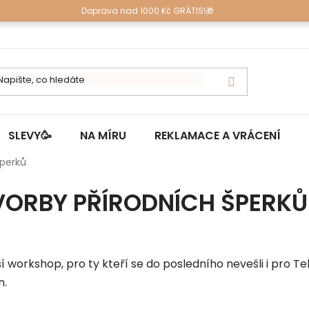
Doprava nad 1000 Kč GRÁTIS!🎁
SLEVY🥳
NA MÍRU
REKLAMACE A VRÁCENÍ
šperků
ORBY PŘÍRODNÍCH ŠPERKŮ
ší workshop, pro ty kteří se do posledního nevešli i pro Te
n.