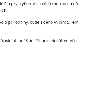
álů a pryskyřice. A strašně moc se na něj
ích.
dřevo a přírodniny, bude z čeho vybírat. Těm
jovicích od 13 do 17 hodin. Naučíme Vás