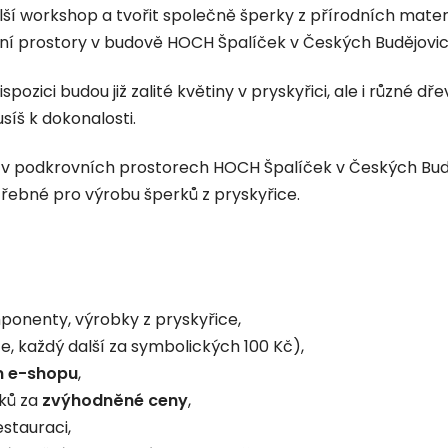
ší workshop a tvořit společně šperky z přírodních materi
vní prostory v budově HOCH Špalíček v Českých Budějovic
spozici budou již zalité květiny v pryskyřici, ale i různé 
síš k dokonalosti.
4 v podkrovních prostorech HOCH Špalíček v Českých Budě
třebné pro výrobu šperků z pryskyřice.
mponenty, výrobky z pryskyřice,
ce, každý další za symbolických 100 Kč),
m e-shopu
,
ků za
zvýhodněné ceny
,
stauraci,