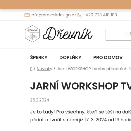
Přejít
na
info@drevnikdesign.cz
+420 723 418 183
obsah
ŠPERKY
DOPLŇKY
PRO DOMOV
Domů
/
Novinky
/
Jarní WORKSHOP tvorby přírodních 
JARNÍ WORKSHOP TV
26.2.2024
Je to tady! Pro všechny, kteří se těší na dal
přidat a tvořit s námi již 17. 3. 2024 od 13 hodi