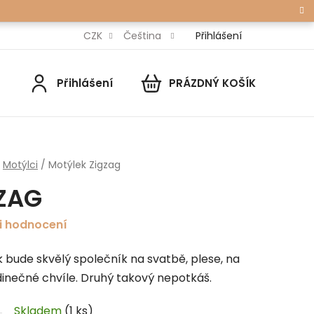
Přihlášení
CZK
Čeština
Přihlášení
PRÁZDNÝ KOŠÍK
NÁKUPNÍ
KOŠÍK
Motýlci
/
Motýlek Zigzag
ZAG
i hodnocení
ek bude skvělý společník na svatbě, plese, na
edinečné chvíle. Druhý takový nepotkáš.
Skladem
(1 ks)