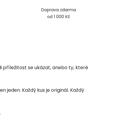
Doprava zdarma
od 1 000 Kč
říležitost se ukázat, anebo ty, které
n jeden. Každý kus je originál. Každý
.