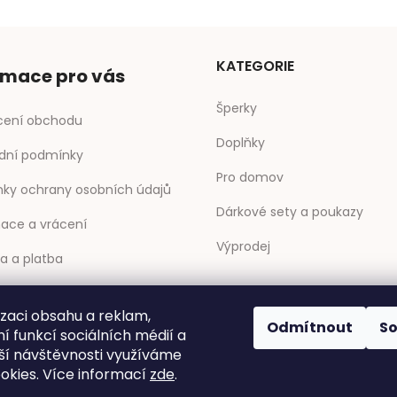
KATEGORIE
rmace pro vás
Šperky
ení obchodu
Doplňky
dní podmínky
Pro domov
ky ochrany osobních údajů
Dárkové sety a poukazy
ace a vrácení
Výprodej
a a platba
ty
izaci obsahu a reklam,
Odmítnout
S
y
í funkcí sociálních médií a
ší návštěvnosti využíváme
okies. Více informací
zde
.