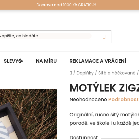
Doprava nad 1000 Kč GRÁTIS!🎁
SLEVY🥳
NA MÍRU
REKLAMACE A VRÁCENÍ
Domů
/
Doplňky
/
Šité a háčkované
/
MOTÝLEK ZIG
Průměrné
Neohodnoceno
Podrobnost
hodnocení
Originální, ručně šitý motýl
produktu
poradě, ve škole i u každé j
je
0,0
Dostupnost