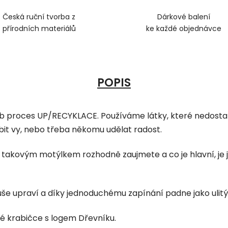
Česká ruční tvorba z
Dárkové balení
přírodních materiálů
ke každé objednávce
POPIS
proces UP/RECYKLACE. Používáme látky, které nedostali p
obit vy, nebo třeba někomu udělat radost.
 takovým motýlkem rozhodně zaujmete a co je hlavní, je je
oduše upraví a díky jednoduchému zapínání padne jako ulitý
né krabičce s logem Dřevníku.