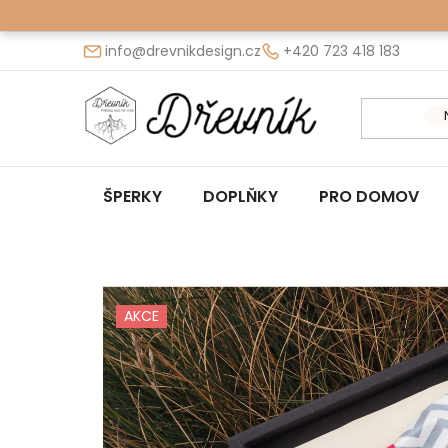
Přejít
na
info@drevnikdesign.cz
+420 723 418 183
obsah
ŠPERKY
DOPLŇKY
PRO DOMOV
AKCE