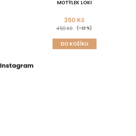
MOTÝLEK LOKI
350 Kč
450 Kč
(–22 %)
DO KOŠÍKU
Z
Instagram
á
p
a
t
í