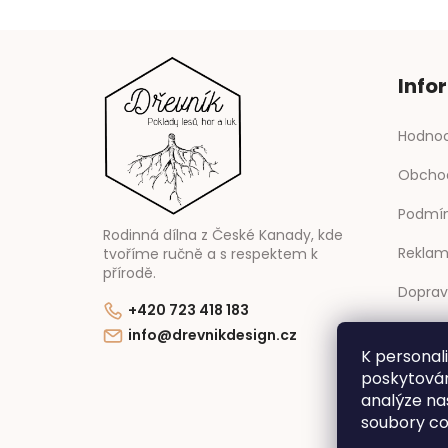
Info
Hodnoc
Obcho
Podmín
Rodinná dílna z České Kanady, kde
Reklam
tvoříme ručně a s respektem k
přírodě.
Doprav
+420 723 418 183
Kontak
info@drevnikdesign.cz
K personal
Novink
poskytován
analýze na
soubory co