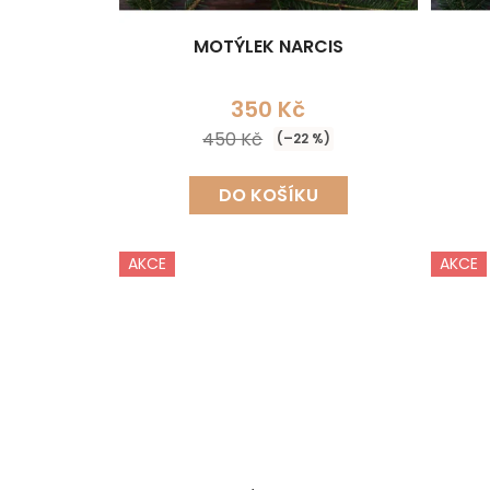
MOTÝLEK NARCIS
350 Kč
450 Kč
(–22 %)
DO KOŠÍKU
AKCE
AKCE