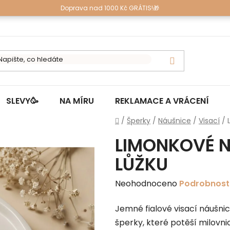
Doprava nad 1000 Kč GRÁTIS!🎁
SLEVY🥳
NA MÍRU
REKLAMACE A VRÁCENÍ
Domů
/
Šperky
/
Náušnice
/
Visací
/
LIMONKOVÉ N
LŮŽKU
Průměrné
Neohodnoceno
Podrobnost
hodnocení
Jemné fialové visací náušnic
produktu
šperky, které potěší milovnic
je