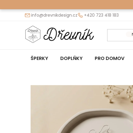
Přejít
na
info@drevnikdesign.cz
+420 723 418 183
obsah
ŠPERKY
DOPLŇKY
PRO DOMOV