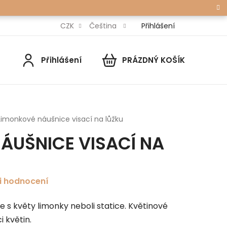
Přihlášení
CZK
Čeština
Přihlášení
PRÁZDNÝ KOŠÍK
NÁKUPNÍ
KOŠÍK
Limonkové náušnice visací na lůžku
ÁUŠNICE VISACÍ NA
i hodnocení
e s květy limonky neboli statice. Květinové
i květin.