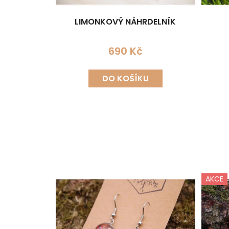
LIMONKOVÝ NÁHRDELNÍK
690 Kč
DO KOŠÍKU
AKCE