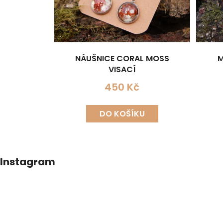
NÁUŠNICE CORAL MOSS
M
VISACÍ
450 Kč
DO KOŠÍKU
Z
Instagram
á
p
a
t