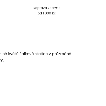
Doprava zdarma
od 1 000 Kč
lné květů fialkové statice v průzračné
em.