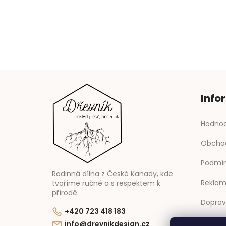
í
Info
Hodnoc
Obcho
Podmín
Rodinná dílna z České Kanady, kde
Reklam
tvoříme ručně a s respektem k
přírodě.
Doprav
+420 723 418 183
Kontak
info@drevnikdesign.cz