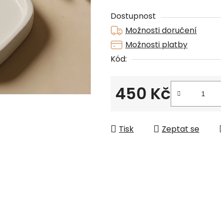
0,0
Dostupnost
z
Možnosti doručení
5
Možnosti platby
hvězdiček.
Kód:
450 Kč
Měrná cena:
Tisk
Zeptat se