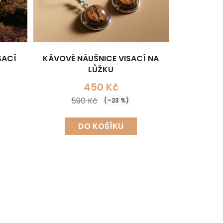
SACÍ
KÁVOVÉ NÁUŠNICE VISACÍ NA
LŮŽKU
450 Kč
590 Kč
(–23 %)
DO KOŠÍKU