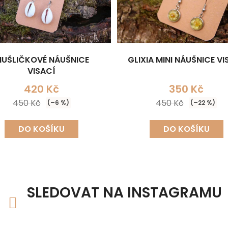
UŠLIČKOVÉ NÁUŠNICE
GLIXIA MINI NÁUŠNICE VI
VISACÍ
420 Kč
350 Kč
450 Kč
450 Kč
(–6 %)
(–22 %)
DO KOŠÍKU
DO KOŠÍKU
SLEDOVAT NA INSTAGRAMU