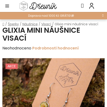
Přejít
Hledat
NÁ
na
KO
obsah
Doprava nad 1000 Kč GRÁTIS!🎁
Domů
/
Šperky
/
Náušnice
/
Visací
/
Glixia mini náušnice visací
GLIXIA MINI NÁUŠNICE
VISACÍ
Průměrné
Neohodnoceno
Podrobnosti hodnocení
hodnocení
produktu
AKCE
je
0,0
z
5
hvězdiček.