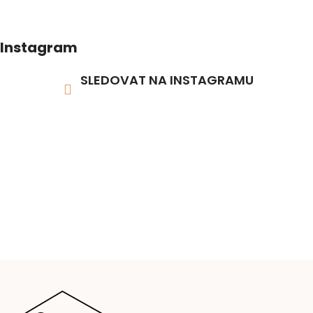
Instagram
SLEDOVAT NA INSTAGRAMU
Z
á
p