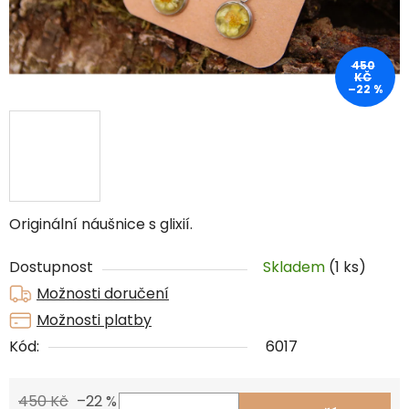
450
KČ
–22 %
Originální náušnice s glixií.
Dostupnost
Skladem
(1 ks)
Možnosti doručení
Možnosti platby
Kód:
6017
450 Kč
–22 %