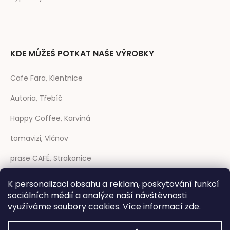
KDE MŮŽEŠ POTKAT NAŠE VÝROBKY
Cafe Fara, Klentnice
Autoria, Třebíč
Happy Coffee, Karviná
tomavizi, Vlčnov
prase CAFÉ, Strakonice
Coffee Sheep, Trenčín (SK)
K personalizaci obsahu a reklam, poskytování funkcí
sociálních médií a analýze naší návštěvnosti
Rozmarýna, Telč
využíváme soubory cookies. Více informací
zde
.