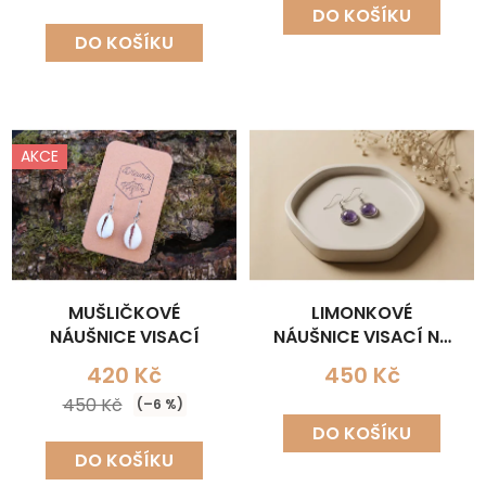
DO KOŠÍKU
DO KOŠÍKU
AKCE
MUŠLIČKOVÉ
LIMONKOVÉ
NÁUŠNICE VISACÍ
NÁUŠNICE VISACÍ NA
LŮŽKU
420 Kč
450 Kč
450 Kč
(–6 %)
DO KOŠÍKU
DO KOŠÍKU