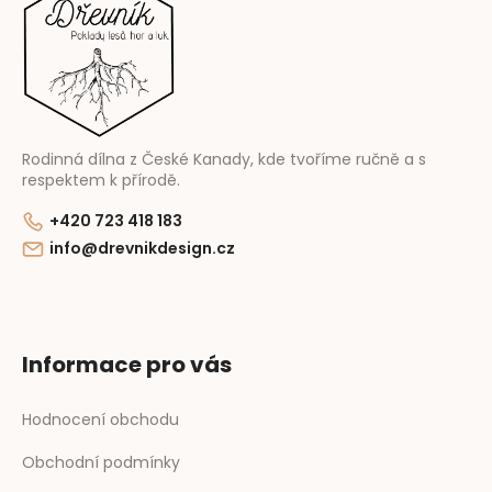
a
t
í
Rodinná dílna z České Kanady, kde tvoříme ručně a s
respektem k přírodě.
+420 723 418 183
info@drevnikdesign.cz
Informace pro vás
Hodnocení obchodu
Obchodní podmínky