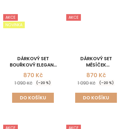
AKCE
AKCE
NOVINKA
DÁRKOVÝ SET
DÁRKOVÝ SET
BOUŘKOVÝ ELEGANT
MĚSÍČEK
(NÁHRDELNÍK+NÁUŠNICE)
(NÁHRDELNÍK+NÁUŠNICE
870 Kč
870 Kč
1 090 Kč
1 090 Kč
(–20 %)
(–20 %)
DO KOŠÍKU
DO KOŠÍKU
AKCE
AKCE