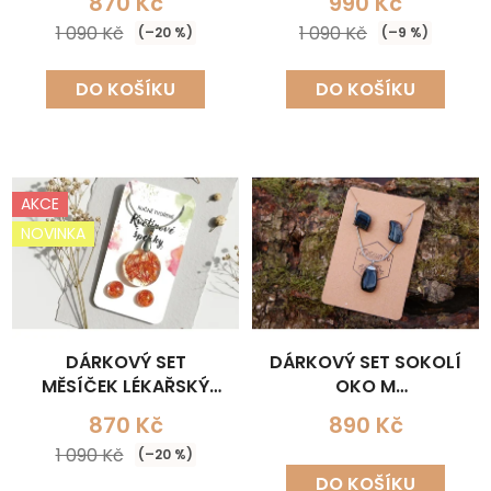
870 Kč
990 Kč
(NÁHRDELNÍK+NÁUŠNICE)
1 090 Kč
1 090 Kč
(–20 %)
(–9 %)
DO KOŠÍKU
DO KOŠÍKU
AKCE
NOVINKA
DÁRKOVÝ SET
DÁRKOVÝ SET SOKOLÍ
MĚSÍČEK LÉKAŘSKÝ
OKO M
KULATÝ
(NÁHRDELNÍK+NÁUŠNICE
870 Kč
890 Kč
(NÁHRDELNÍK+NÁUŠNICE)
1 090 Kč
(–20 %)
DO KOŠÍKU