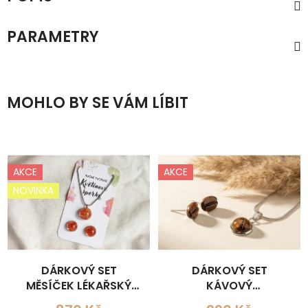
PARAMETRY
MOHLO BY SE VÁM LÍBIT
AKCE
AKCE
NOVINKA
DÁRKOVÝ SET
DÁRKOVÝ SET
MĚSÍČEK LÉKAŘSKÝ
KÁVOVÝ
MINI
(NÁHRDELNÍK+NÁUŠNICE