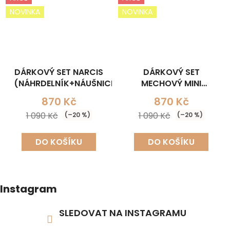
NOVINKA
NOVINKA
DÁRKOVÝ SET NARCIS
DÁRKOVÝ SET
(NÁHRDELNÍK+NÁUŠNICE)
MECHOVÝ MINI
ELEGANT
870 Kč
870 Kč
(NÁHRDELNÍK+NÁUŠNICE
1 090 Kč
1 090 Kč
(–20 %)
(–20 %)
DO KOŠÍKU
DO KOŠÍKU
Instagram
SLEDOVAT NA INSTAGRAMU