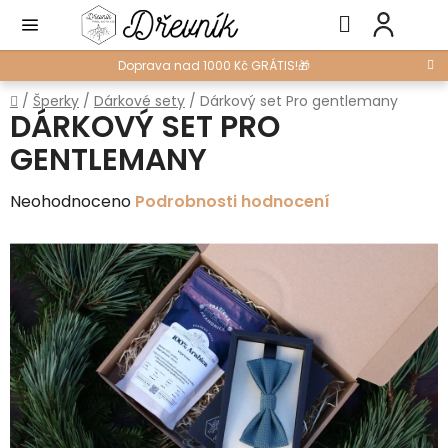
Přejít
Hledat
NÁ
na
KO
obsah
Doprava nad 1000 Kč GRÁTIS!🎁
Domů
/
Šperky
/
Dárkové sety
/
Dárkový set Pro gentlemany
DÁRKOVÝ SET PRO
GENTLEMANY
Průměrné
Neohodnoceno
Podrobnosti hodnocení
hodnocení
produktu
je
0,0
z
5
hvězdiček.