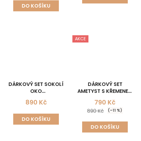
DO KOŠÍKU
AKCE
DÁRKOVÝ SET SOKOLÍ
DÁRKOVÝ SET
OKO
AMETYST S KŘEMENEM
(NÁHRDELNÍK+NÁUŠNICE)
(NÁHRDELNÍK+NÁUŠNICE
890 Kč
790 Kč
890 Kč
(–11 %)
DO KOŠÍKU
DO KOŠÍKU